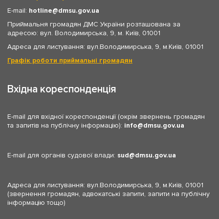
E-mail:
hotline
dmsu.gov.ua
Приймальня громадян ДМС України розташована за
адресою: вул. Володимирська, 9, м. Київ, 01001
Адреса для листування: вул.Володимирська, 9, м.Київ, 01001
Графік роботи приймальні громадян
Вхідна кореспонденція
E-mail для вхідної кореспонденції (окрім звернень громадян
та запитів на публічну інформацію):
info
dmsu.gov.ua
E-mail для органів судової влади:
sud
dmsu.gov.ua
Адреса для листування: вул.Володимирська, 9, м.Київ, 01001
(звернення громадян, адвокатські запити, запити на публічну
інформацію тощо)