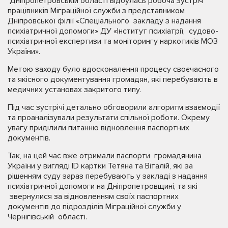
Дніпропетровській області відбулась робоча зустріч
працівників Міграційної служби з представником
Дніпровської філії «Спеціального закладу з надання
психіатричної допомоги» ДУ «Інститут психіатрії, судово-
психіатричної експертизи та моніторингу наркотиків МОЗ
України».
Метою заходу було вдосконалення процесу своєчасного
та якісного документування громадян, які перебувають в
медичних установах закритого типу.
Під час зустрічі детально обговорили алгоритм взаємодії
та проаналізували результати спільної роботи. Окрему
увагу приділили питанню відновлення паспортних
документів.
Так, на цей час вже отримали паспорти громадянина
України у вигляді ID картки Тетяна та Віталій, які за
рішенням суду зараз перебувають у закладі з надання
психіатричної допомоги на Дніпропетровщині, та які
звернулися за відновленням своїх паспортних
документів до підрозділів Міграційної служби у
Чернігівській області.