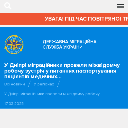
УВАГА! ПІД ЧАС ПОВІТРЯНОЇ Т
ДЕРЖАВНА МІГРАЦІЙНА
СЛУЖБА УКРАЇНИ
У Дніпрі міграційники провели міжвідомчу
робочу зустріч у питаннях паспортування
пацієнтів медичних…
Всі новини
У регіонах
У Дніпрі міграційники провели міжвідомчу робочу…
17.03.2025