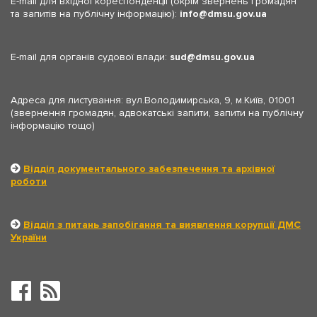
E-mail для вхідної кореспонденції (окрім звернень громадян
та запитів на публічну інформацію):
info
dmsu.gov.ua
E-mail для органів судової влади:
sud
dmsu.gov.ua
Адреса для листування: вул.Володимирська, 9, м.Київ, 01001
(звернення громадян, адвокатські запити, запити на публічну
інформацію тощо)
Відділ документального забезпечення та архівної
роботи
Відділ з питань запобігання та виявлення корупції ДМС
України