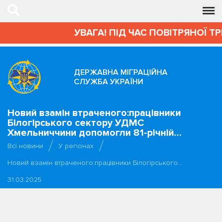
УВАГА! ПІД ЧАС ПОВІТРЯНОЇ ТР
ДЕРЖАВНА МІГРАЦІЙНА
СЛУЖБА УКРАЇНИ
Новий взамін втраченого:працівники
Білогірського сектору УДМС
Хмельниччини допомогли 81-річній…
Всі новини
У регіонах
Новий взамін втраченого:працівники Білогірського…
31.03.2025