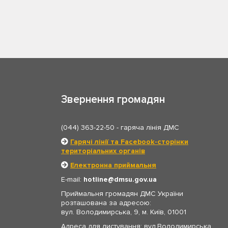
Звернення громадян
(044) 363-22-50
- гаряча лінія ДМС
Гарячі лінії та Facebook-сторінки
територіальних органів
Електронна приймальня
E-mail:
hotline
dmsu.gov.ua
Приймальня громадян ДМС України
розташована за адресою:
вул. Володимирська, 9, м. Київ, 01001
Адреса для листування: вул.Володимирська,