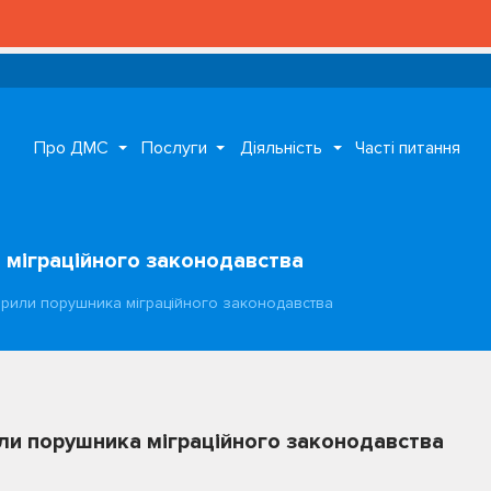
Про ДМС
Послуги
Діяльність
Часті питання
 міграційного законодавства
рили порушника міграційного законодавства
ли порушника міграційного законодавства