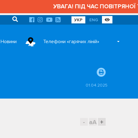
УВАГА! ПІД ЧАС ПОВІТРЯНОЇ Т
УКР
ENG
Новини
Телефони «гарячих ліній»
01.04.2025
-
aA
+