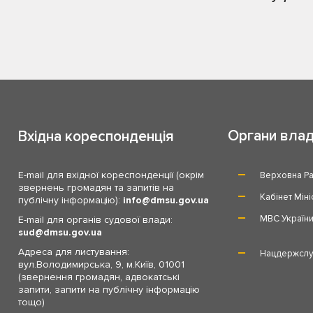
Органи вла
Вхідна кореспонденція
E-mail для вхідної кореспонденції (окрім
Верховна Ра
звернень громадян та запитів на
Кабінет Міні
публічну інформацію):
info
dmsu.gov.ua
МВС Україн
E-mail для органів судової влади:
sud
dmsu.gov.ua
Адреса для листування:
Нацдержслу
вул.Володимирська, 9, м.Київ, 01001
(звернення громадян, адвокатські
запити, запити на публічну інформацію
тощо)