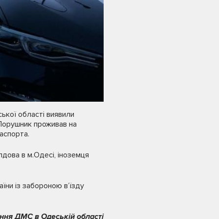
ської області виявили
 Порушник проживав на
паспорта.
лдова в м.Одесі, іноземця
їни із забороною вʼїзду
ння ДМС в Одеській області