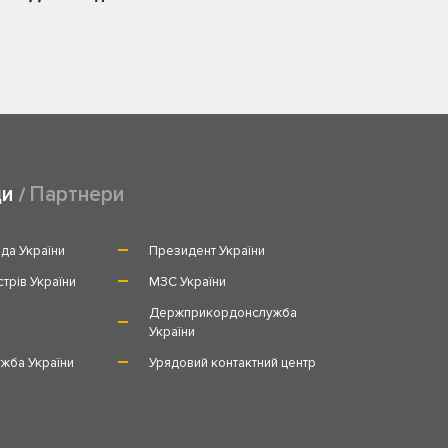
ди
Партнери
да України
Президент України
стрів України
МЗС України
и
Держприкордонслужба
України
жба України
Урядовий контактний центр