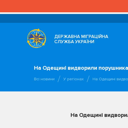
ДЕРЖАВНА МІГРАЦІЙНА
СЛУЖБА УКРАЇНИ
На Одещині видворили порушника
Всі новини
У регіонах
На Одещині видво
На Одещині видвори