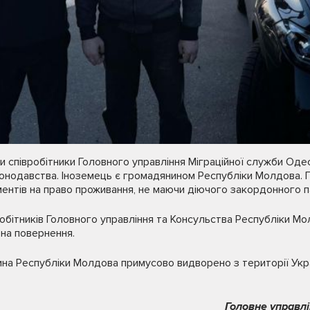
ки співробітники Головного управління Міграційної служби Оде
конодавства. Іноземець є громадянином Республіки Молдова.
ментів на право проживання, не маючи діючого закордонного 
робітників Головного управління та Консульства Республіки Мо
на повернення.
на Республіки Молдова примусово видворено з території Укра
Головне управлі