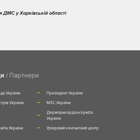
я ДМС у Харківській області
ди
Партнери
да України
Президент України
стрів України
МЗС України
и
Держприкордонслужба
України
жба України
Урядовий контактний центр