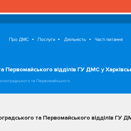
Про ДМС
Послуги
Діяльність
Часті питання
а Первомайського відділів ГУ ДМС у Харківськ
асноградського та Первомайського…
оградського та Первомайського відділів ГУ ДМ