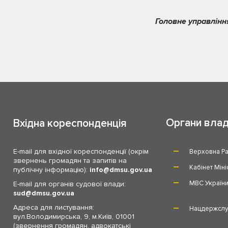
Головне управлінн
Органи вла
Вхідна кореспонденція
E-mail для вхідної кореспонденції (окрім
Верховна Ра
звернень громадян та запитів на
Кабінет Міні
публічну інформацію):
info
dmsu.gov.ua
МВС Україн
E-mail для органів судової влади:
sud
dmsu.gov.ua
Адреса для листування:
Нацдержслу
вул.Володимирська, 9, м.Київ, 01001
(звернення громадян, адвокатські