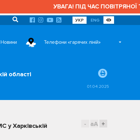
УВАГА! ПІД ЧАС ПОВІТРЯНОЇ 
УКР
ENG
Новини
Телефони «гарячих ліній»
ій області
01.04.2025
-
aA
+
С у Харківській