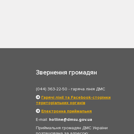
Звернення громадян
(044) 363-22-50
- гаряча лінія ДМС
Гарячі лінії та Facebook-сторінки
територіальних органів
Електронна приймальня
E-mail:
hotline
dmsu.gov.ua
Приймальня громадян ДМС України
розташована за адресою: