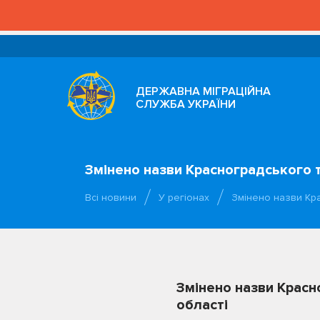
ДЕРЖАВНА МІГРАЦІЙНА
СЛУЖБА УКРАЇНИ
Змінено назви Красноградського т
Всі новини
У регіонах
Змінено назви Кр
Змінено назви Красн
області