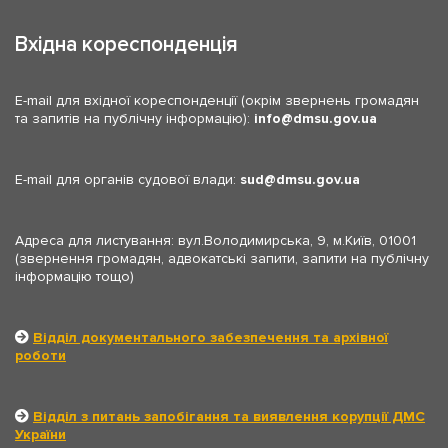
Вхідна кореспонденція
E-mail для вхідної кореспонденції (окрім звернень громадян
та запитів на публічну інформацію):
info
dmsu.gov.ua
E-mail для органів судової влади:
sud
dmsu.gov.ua
Адреса для листування: вул.Володимирська, 9, м.Київ, 01001
(звернення громадян, адвокатські запити, запити на публічну
інформацію тощо)
Відділ документального забезпечення та архівної
роботи
Відділ з питань запобігання та виявлення корупції ДМС
України