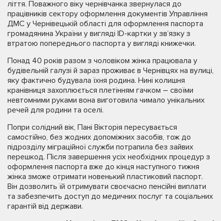
ліття. Поважного віку чернівчанка звернулася до
працівників сектору оформлення документів Управління
ДМС у Чернівецькій області для оформлення паспорта
громадянина України у вигляді ID-картки у зв’язку з
втратою попереднього паспорта у вигляді книжечки.
Понад 40 років разом з чоловіком жінка працювала у
будівельній галузі й зараз проживає в Чернівцях на вулиці,
яку фактично будувала їхня родина. Нині колишня
кранівниця захоплюється плетінням гачком – своїми
невтомними руками вона виготовила чимало унікальних
речей для родини та оселі.
Попри солідний вік, Пані Вікторія пересувається
самостійно, без жодних допоміжних засобів, тож до
підрозділу міграційної служби потрапила без зайвих
перешкод. Після завершення усіх необхідних процедур з
оформлення паспорта вже до кінця наступного тижня
жінка зможе отримати новенький пластиковий паспорт.
Він дозволить їй отримувати своєчасно пенсійні виплати
та забезпечить доступ до медичних послуг та соціальних
гарантій від держави.