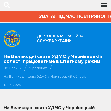
УВАГА! ПІД ЧАС ПОВІТРЯНОЇ Т
ДЕРЖАВНА МІГРАЦІЙНА
СЛУЖБА УКРАЇНИ
На Великодні свята УДМС у Чернівецькій
області працюватиме в штатному режимі
Всі новини
У регіонах
На Великодні свята УДМС у Чернівецькій області…
17.04.2025
На Великодні свята УДМС у Чернівецькій