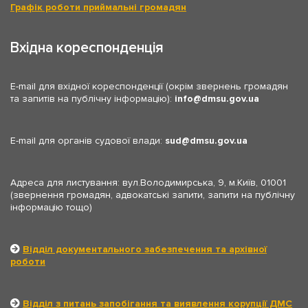
Графік роботи приймальні громадян
Вхідна кореспонденція
E-mail для вхідної кореспонденції (окрім звернень громадян
та запитів на публічну інформацію):
info
dmsu.gov.ua
E-mail для органів судової влади:
sud
dmsu.gov.ua
Адреса для листування: вул.Володимирська, 9, м.Київ, 01001
(звернення громадян, адвокатські запити, запити на публічну
інформацію тощо)
Відділ документального забезпечення та архівної
роботи
Відділ з питань запобігання та виявлення корупції ДМС