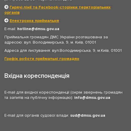
Гарячі лінії та Facebook-сторінки територіальних
органів
Електронна приймальня
E-mail:
hotline
dmsu.gov.ua
Приймальня громадян ДМС України розташована за
адресою: вул. Володимирська, 9, м. Київ, 01001
Адреса для листування: вул.Володимирська, 9, м.Київ, 01001
Графік роботи приймальні громадян
Вхідна кореспонденція
E-mail для вхідної кореспонденції (окрім звернень громадян
та запитів на публічну інформацію):
info
dmsu.gov.ua
E-mail для органів судової влади:
sud
dmsu.gov.ua