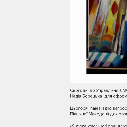
Сьогодні до Управління ДМ
Надія Борецька для оформл
Цьогоріч, пані Надію запро
Північної Македонії для ро
«Я дуже хочу, щоб праця укр