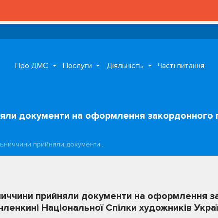
Про ДМС
Послуги
Діяльність
Часті питання
яли документи на оформлення закордонного п
льниччини прийняли документи…
ниччини прийняли документи на оформлення з
членкині Національної Спілки художників Украї