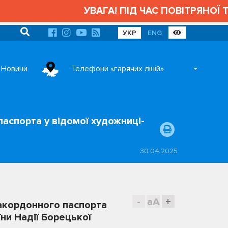
УВАГА! ПІД ЧАС ПОВІТРЯНОЇ ТРИВ
УКР
ENG
Новини
Телефони «гарячих ліній»
аспорта у відомої художниці-
30.04.2025
-
aA
+
акордонного паспорта
ни Надії Борецької