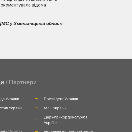
прокоментувала відома
ДМС у Хмельницькій області
ди
Партнери
да України
Президент України
стрів України
МЗС України
и
Держприкордонслужба
України
жба України
Урядовий контактний центр