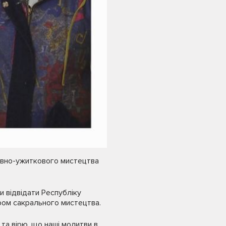
тивно-ужиткового мистецтва
и відвідати Республіку
ором сакрального мистецтва.
 та вірю, що наші молитви в