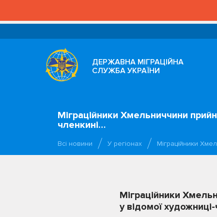
ДЕРЖАВНА МІГРАЦІЙНА
СЛУЖБА УКРАЇНИ
Міграційники Хмельниччини прийн
членкині…
Всі новини
У регіонах
Міграційники Хме
Міграційники Хмель
у відомої художниці-