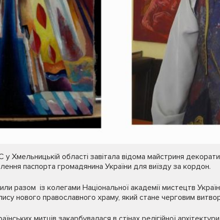
С у Хмельницькій області завітала відома майстриня декора
ення паспорта громадянина України для виїзду за кордон.
сили разом із колегами Національної академії мистецтв Україн
зпису нового православного храму, який стане черговим витв
аїнських митців закарбувалася в стінах релігійної архітектури