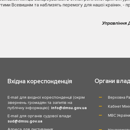
тими Всевишнім та наблизять перемогу для нашої країни», - 
Управління 
Органи вла
Вхідна кореспонденція
E-mail для вхідної кореспонденції (окрім
Верховна Ра
звернень громадян та запитів на
Кабінет Міні
публічну інформацію):
info
dmsu.gov.ua
МВС Україн
E-mail для органів судової влади:
sud
dmsu.gov.ua
Адреса для листування:
Нацдержслу