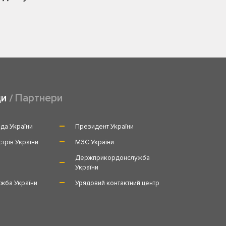
ди
Партнери
да України
Президент України
стрів України
МЗС України
и
Держприкордонслужба
України
жба України
Урядовий контактний центр