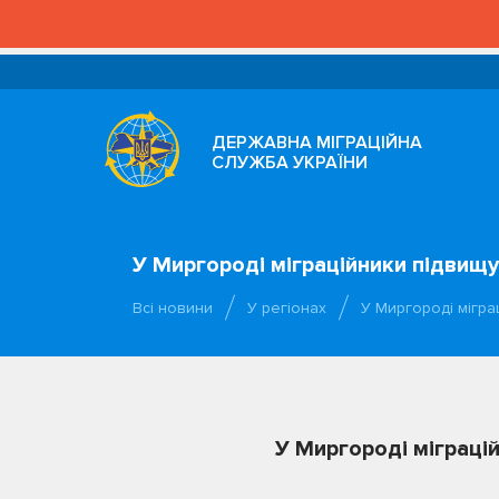
ДЕРЖАВНА МІГРАЦІЙНА
СЛУЖБА УКРАЇНИ
У Миргороді міграційники підвищ
Всі новини
У регіонах
У Миргороді мігра
У Миргороді міграці