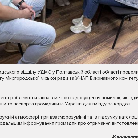
дського відділу УДМС у Полтавській області області провели 
у Миргородської міської ради та УНАП Виконавчого комітет
орені проблемні питання з метою недопущення помилок, які з
ни та паспорта громадянина України для виїзду за кордон.
дружній атмосфері, при взаєморозумінні та в підсумку наголош
 подальшим інформування громадян про отримання виготовлени
Управління