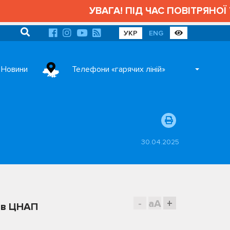
УВАГА! ПІД ЧАС ПОВІТРЯНОЇ Т
УКР
ENG
Новини
Телефони «гарячих ліній»
30.04.2025
-
aA
+
рів ЦНАП