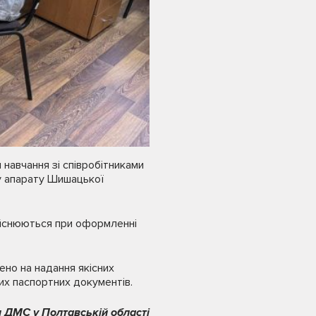
навчання зі співробітниками
у апарату Шишацької
дійснюються при оформленні
ено на надання якісних
х паспортних документів.
 ДМС у Полтавській області