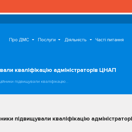
Про ДМС
Послуги
Діяльність
Часті питання
ували кваліфікацію адміністраторів ЦНАП
ційники підвищували кваліфікацію…
йники підвищували кваліфікацію адміністрато