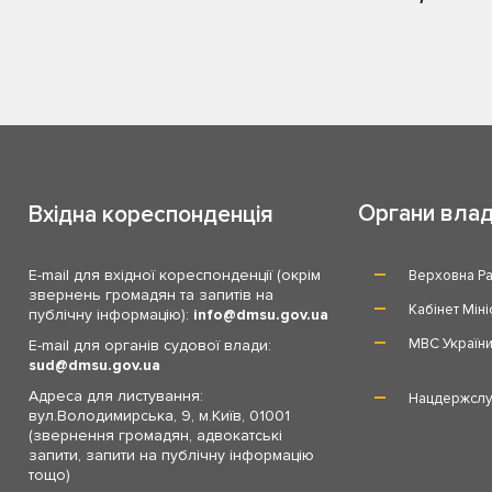
Органи вла
Вхідна кореспонденція
E-mail для вхідної кореспонденції (окрім
Верховна Ра
звернень громадян та запитів на
Кабінет Міні
публічну інформацію):
info
dmsu.gov.ua
МВС Україн
E-mail для органів судової влади:
sud
dmsu.gov.ua
Адреса для листування:
Нацдержслу
вул.Володимирська, 9, м.Київ, 01001
(звернення громадян, адвокатські
запити, запити на публічну інформацію
тощо)