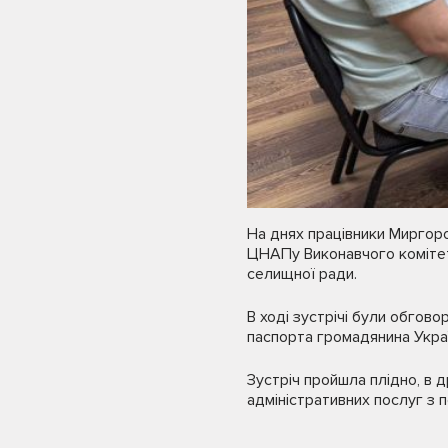
На днях працівники Миргоро
ЦНАПу Виконавчого комітет
селищної ради.
В ході зустрічі були обгов
паспорта громадянина Украї
Зустріч пройшла плідно, в 
адміністративних послуг з