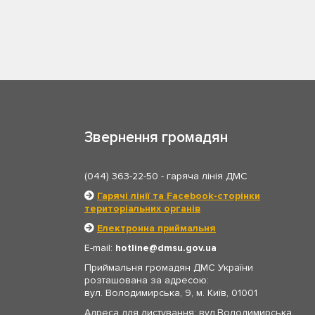
Звернення громадян
(044) 363-22-50
- гаряча лінія ДМС
Гарячі лінії та Facebook-сторінки
територіальних органів
Електронна приймальня
E-mail:
hotline
dmsu.gov.ua
Приймальня громадян ДМС України
розташована за адресою:
вул. Володимирська, 9, м. Київ, 01001
Адреса для листування: вул.Володимирська,