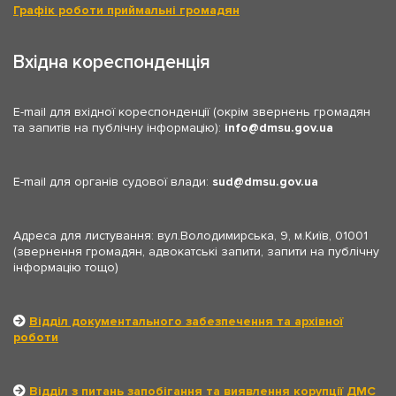
Графік роботи приймальні громадян
Вхідна кореспонденція
E-mail для вхідної кореспонденції (окрім звернень громадян
та запитів на публічну інформацію):
info
dmsu.gov.ua
E-mail для органів судової влади:
sud
dmsu.gov.ua
Адреса для листування: вул.Володимирська, 9, м.Київ, 01001
(звернення громадян, адвокатські запити, запити на публічну
інформацію тощо)
Відділ документального забезпечення та архівної
роботи
Відділ з питань запобігання та виявлення корупції ДМС