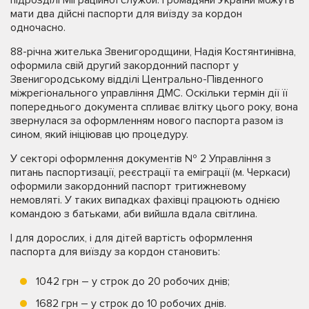
підрозділі Міграційної служби. Громадяни України можуть
мати два дійсні паспорти для виїзду за кордон
одночасно.
88-річна жителька Звенигородщини, Надія Костянтинівна,
оформила свій другий закордонний паспорт у
Звенигородському відділі Центрально-Південного
міжрегіонального управління ДМС. Оскільки термін дії її
попереднього документа спливає влітку цього року, вона
звернулася за оформленням нового паспорта разом із
сином, який ініціював цю процедуру.
У секторі оформлення документів № 2 Управління з
питань паспортизації, реєстрації та еміграції (м. Черкаси)
оформили закордонний паспорт тритижневому
немовляті. У таких випадках фахівці працюють однією
командою з батьками, аби вийшла вдала світлина.
І для дорослих, і для дітей вартість оформлення
паспорта для виїзду за кордон становить:
1042 грн – у строк до 20 робочих днів;
1682 грн – у строк до 10 робочих днів.