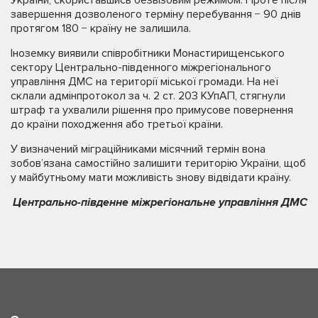
України, скориставшись безвізовим режимом. Проте після
завершення дозволеного терміну перебування − 90 днів
протягом 180 − країну не залишила.
Іноземку виявили співробітники Монастирищенського
сектору Центрально-південного міжрегіонального
управління ДМС на території міської громади. На неї
склали адмінпротокол за ч. 2 ст. 203 КУпАП, стягнули
штраф та ухвалили рішення про примусове повернення
до країни походження або третьої країни.
У визначений міграційниками місячний термін вона
зобов’язана самостійно залишити територію України, щоб
у майбутньому мати можливість знову відвідати країну.
Центрально-південне міжрегіональне управління ДМС