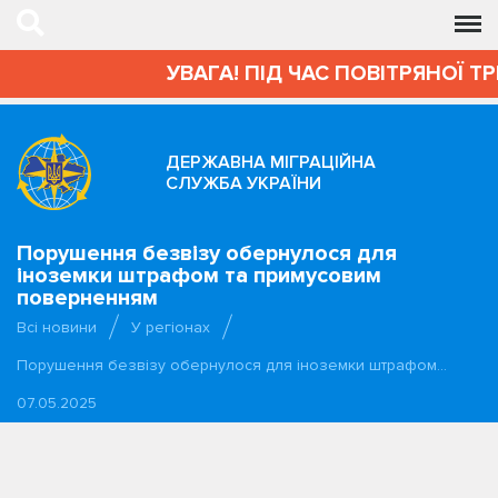
УВАГА! ПІД ЧАС ПОВІТРЯНОЇ Т
ДЕРЖАВНА МІГРАЦІЙНА
СЛУЖБА УКРАЇНИ
Порушення безвізу обернулося для
іноземки штрафом та примусовим
поверненням
Всі новини
У регіонах
Порушення безвізу обернулося для іноземки штрафом…
07.05.2025