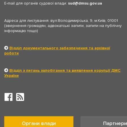
E-mail для органів судової влади:
sud
dmsu.gov.ua
Адреса для листування: вул.Володимирська, 9, м.Київ, 01001
(звернення громадян, адвокатські запити, запити на публічну
інформацію тощо)
Відділ документального забезпечення та архівної
роботи
Відділ з питань запобігання та виявлення корупції ДМС
України
Органи влади
Партнери