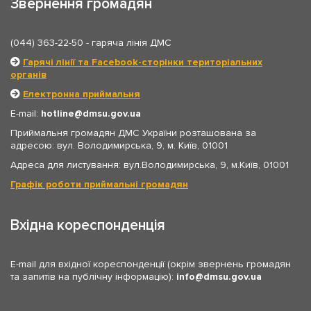
Звернення громадян
(044) 363-22-50
- гаряча лінія ДМС
Гарячі лінії та Facebook-сторінки територіальних
органів
Електронна приймальня
E-mail:
hotline
dmsu.gov.ua
Приймальня громадян ДМС України розташована за
адресою: вул. Володимирська, 9, м. Київ, 01001
Адреса для листування: вул.Володимирська, 9, м.Київ, 01001
Графік роботи приймальні громадян
Вхідна кореспонденція
E-mail для вхідної кореспонденції (окрім звернень громадян
та запитів на публічну інформацію):
info
dmsu.gov.ua