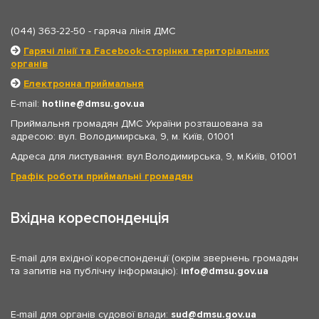
(044) 363-22-50
- гаряча лінія ДМС
Гарячі лінії та Facebook-сторінки територіальних
органів
Електронна приймальня
E-mail:
hotline
dmsu.gov.ua
Приймальня громадян ДМС України розташована за
адресою: вул. Володимирська, 9, м. Київ, 01001
Адреса для листування: вул.Володимирська, 9, м.Київ, 01001
Графік роботи приймальні громадян
Вхідна кореспонденція
E-mail для вхідної кореспонденції (окрім звернень громадян
та запитів на публічну інформацію):
info
dmsu.gov.ua
E-mail для органів судової влади:
sud
dmsu.gov.ua