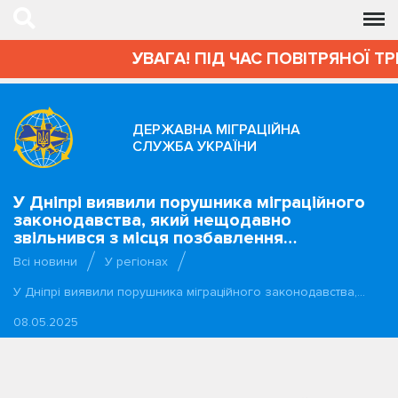
УВАГА! ПІД ЧАС ПОВІТРЯНОЇ Т
ДЕРЖАВНА МІГРАЦІЙНА
СЛУЖБА УКРАЇНИ
У Дніпрі виявили порушника міграційного
законодавства, який нещодавно
звільнився з місця позбавлення…
Всі новини
У регіонах
У Дніпрі виявили порушника міграційного законодавства,…
08.05.2025