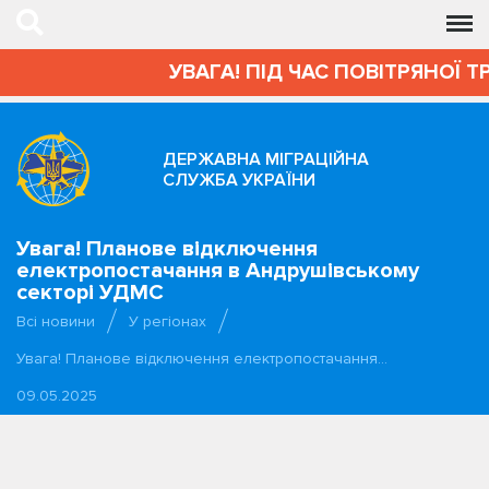
УВАГА! ПІД ЧАС ПОВІТРЯНОЇ Т
ДЕРЖАВНА МІГРАЦІЙНА
СЛУЖБА УКРАЇНИ
Увага! Планове відключення
електропостачання в Андрушівському
секторі УДМС
Всі новини
У регіонах
Увага! Планове відключення електропостачання…
09.05.2025