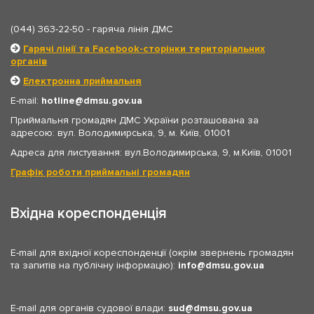
(044) 363-22-50
- гаряча лінія ДМС
Гарячі лінії та Facebook-сторінки територіальних
органів
Електронна приймальня
E-mail:
hotline
dmsu.gov.ua
Приймальня громадян ДМС України розташована за
адресою: вул. Володимирська, 9, м. Київ, 01001
Адреса для листування: вул.Володимирська, 9, м.Київ, 01001
Графік роботи приймальні громадян
Вхідна кореспонденція
E-mail для вхідної кореспонденції (окрім звернень громадян
та запитів на публічну інформацію):
info
dmsu.gov.ua
E-mail для органів судової влади:
sud
dmsu.gov.ua