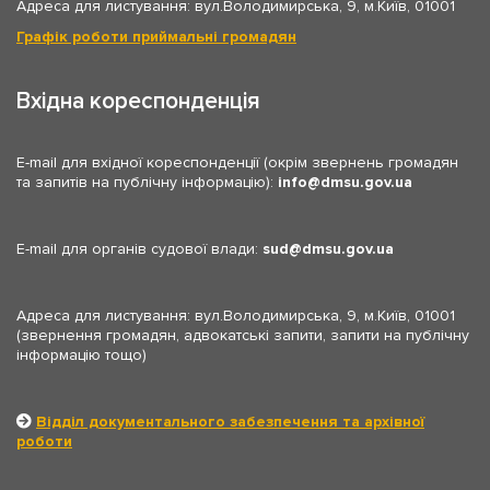
Адреса для листування: вул.Володимирська, 9, м.Київ, 01001
Графік роботи приймальні громадян
Вхідна кореспонденція
E-mail для вхідної кореспонденції (окрім звернень громадян
та запитів на публічну інформацію):
info
dmsu.gov.ua
E-mail для органів судової влади:
sud
dmsu.gov.ua
Адреса для листування: вул.Володимирська, 9, м.Київ, 01001
(звернення громадян, адвокатські запити, запити на публічну
інформацію тощо)
Відділ документального забезпечення та архівної
роботи