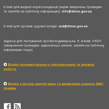
E-mail для вхідної кореспонденції (окрім звернень громадян
та запитів на публічну інформацію):
info
dmsu.gov.ua
E-mail для органів судової влади:
sud
dmsu.gov.ua
Адреса для листування: вул.Володимирська, 9, м.Київ, 01001
(звернення громадян, адвокатські запити, запити на публічну
інформацію тощо)
Відділ документального забезпечення та архівної
роботи
Відділ з питань запобігання та виявлення корупції ДМС
України