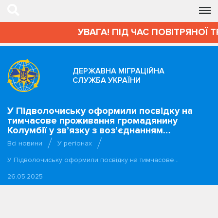
УВАГА! ПІД ЧАС ПОВІТРЯНОЇ 
ДЕРЖАВНА МІГРАЦІЙНА
СЛУЖБА УКРАЇНИ
У Підволочиську оформили посвідку на
тимчасове проживання громадянину
Колумбії у зв’язку з воз’єднанням…
Всі новини
У регіонах
У Підволочиську оформили посвідку на тимчасове…
26.05.2025