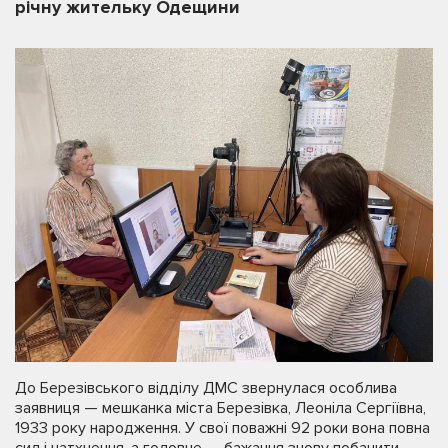
річну жительку Одещини
До Березівського відділу ДМС звернулася особлива
заявниця — мешканка міста Березівка, Леоніла Сергіївна,
1933 року народження. У свої поважні 92 роки вона повна
сил і натхнення, а головне — бажання знову побачити