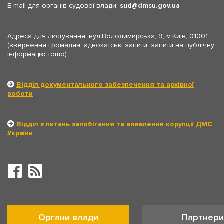
E-mail для органів судової влади:
sud
dmsu.gov.ua
Адреса для листування: вул.Володимирська, 9, м.Київ, 01001
(звернення громадян, адвокатські запити, запити на публічну
інформацію тощо)
Відділ документального забезпечення та архівної
роботи
Відділ з питань запобігання та виявлення корупції ДМС
України
Органи влади
Партнери