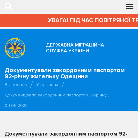
УВАГА! ПІД ЧАС ПОВІТРЯНОЇ Т
ДЕРЖАВНА МІГРАЦІЙНА
СЛУЖБА УКРАЇНИ
Документували закордонним паспортом
92-річну жительку Одещини
Всі новини
У регіонах
Документували закордонним паспортом 92-річну…
04.06.2025
Документували закордонним паспортом 92-