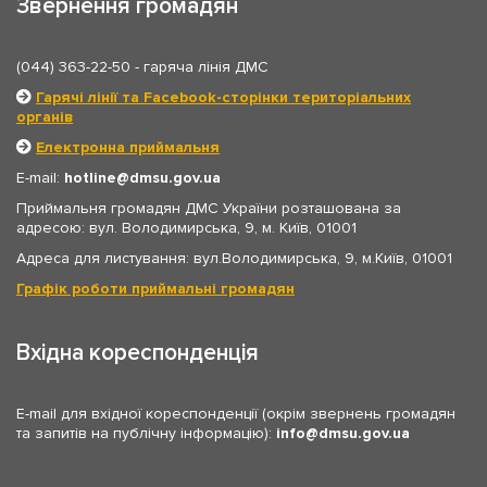
Звернення громадян
(044) 363-22-50
- гаряча лінія ДМС
Гарячі лінії та Facebook-сторінки територіальних
органів
Електронна приймальня
E-mail:
hotline
dmsu.gov.ua
Приймальня громадян ДМС України розташована за
адресою: вул. Володимирська, 9, м. Київ, 01001
Адреса для листування: вул.Володимирська, 9, м.Київ, 01001
Графік роботи приймальні громадян
Вхідна кореспонденція
E-mail для вхідної кореспонденції (окрім звернень громадян
та запитів на публічну інформацію):
info
dmsu.gov.ua