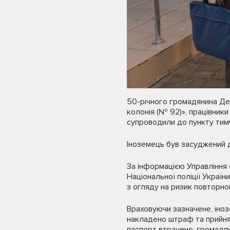
50-річного громадянина Дем
колонія (№ 92)», працівник
супроводили до пункту тимч
Іноземець був засуджений до 
За інформацією Управління 
Національної поліції Україн
з огляду на ризик повторно
Враховуючи зазначене, інозе
накладено штраф та прийнят
паспорт втрачено, громадян