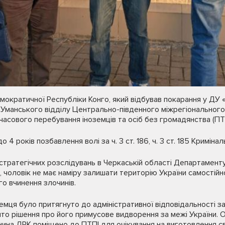
ократичної Республіки Конго, який відбував покарання у ДУ 
и Уманського відділу Центрально-південного міжрегіональног
асового перебування іноземців та осіб без громадянства (ПТП
4 років позбавлення волі за ч. 3 ст. 186, ч. 3 ст. 185 Криміна
стратегічних розслідувань в Черкаській області Департамент
и, чоловік не має наміру залишати територію України самостій
го вчинення злочинів.
мця було притягнуто до адміністративної відповідальності за 
о рішення про його примусове видворення за межі України. О
ина ДРК поміщено до ПТПІ для очікування на виготовлення с