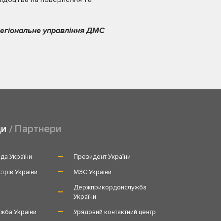
регіональне управління ДМС
ди
Партнери
да України
Президент України
стрів України
МЗС України
и
Держприкордонслужба
України
жба України
Урядовий контактний центр