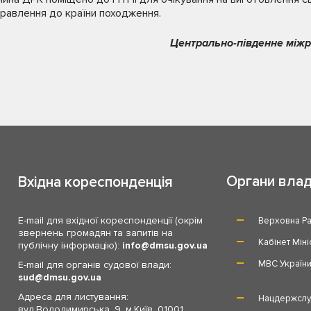
правлення до країни походження.
Центрально-південне між
Органи вла
Вхідна кореспонденція
E-mail для вхідної кореспонденції (окрім
Верховна Ра
звернень громадян та запитів на
Кабінет Міні
публічну інформацію):
info
dmsu.gov.ua
МВС Україн
E-mail для органів судової влади:
sud
dmsu.gov.ua
Адреса для листування:
Нацдержслу
вул.Володимирська, 9, м.Київ, 01001