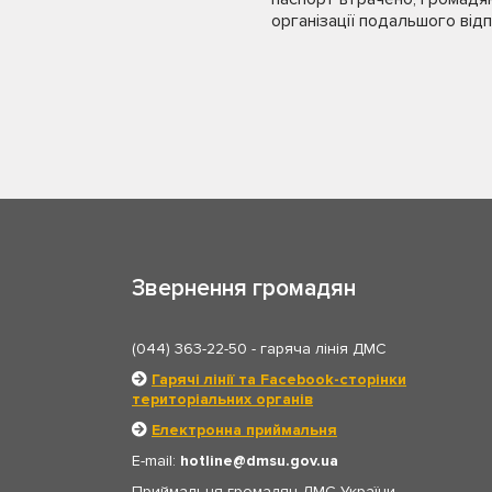
організації подальшого від
Звернення громадян
(044) 363-22-50
- гаряча лінія ДМС
Гарячі лінії та Facebook-сторінки
територіальних органів
Електронна приймальня
E-mail:
hotline
dmsu.gov.ua
Приймальня громадян ДМС України