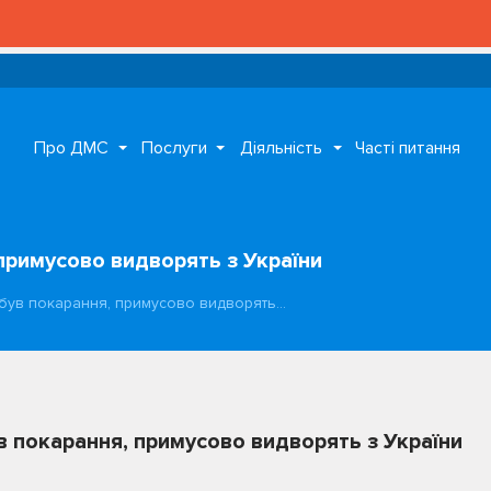
Про ДМС
Послуги
Діяльність
Часті питання
 примусово видворять з України
дбув покарання, примусово видворять…
в покарання, примусово видворять з України