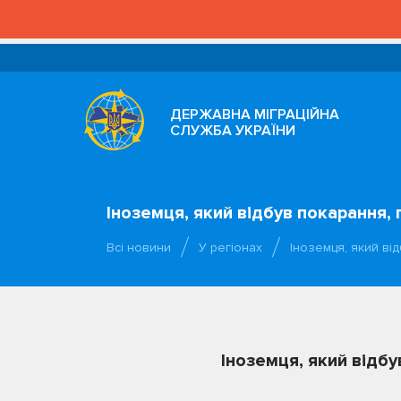
ДЕРЖАВНА МІГРАЦІЙНА
СЛУЖБА УКРАЇНИ
Іноземця, який відбув покарання,
Всі новини
У регіонах
Іноземця, який ві
Іноземця, який відбу