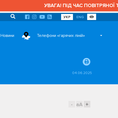
УВАГА! ПІД ЧАС ПОВІТРЯНОЇ ТР
УКР
ENG
Новини
Телефони «гарячих ліній»
04.06.2025
-
aA
+