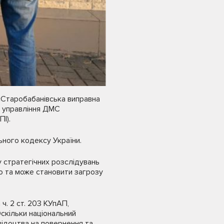
«Старобабанівська виправна
о управління ДМС
І).
льного кодексу України.
у стратегічних розслідувань
но та може становити загрозу
ч. 2 ст. 203 КУпАП,
скільки національний
відоцтва на повернення та