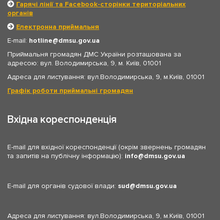
Гарячі лінії та Facebook-сторінки територіальних
органів
Електронна приймальня
E-mail:
hotline
dmsu.gov.ua
Приймальня громадян ДМС України розташована за
адресою: вул. Володимирська, 9, м. Київ, 01001
Адреса для листування: вул.Володимирська, 9, м.Київ, 01001
Графік роботи приймальні громадян
Вхідна кореспонденція
E-mail для вхідної кореспонденції (окрім звернень громадян
та запитів на публічну інформацію):
info
dmsu.gov.ua
E-mail для органів судової влади:
sud
dmsu.gov.ua
Адреса для листування: вул.Володимирська, 9, м.Київ, 01001