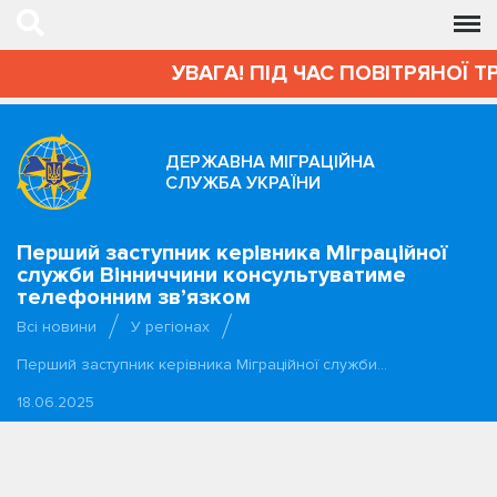
УВАГА! ПІД ЧАС ПОВІТРЯНОЇ Т
ДЕРЖАВНА МІГРАЦІЙНА
СЛУЖБА УКРАЇНИ
Перший заступник керівника Міграційної
служби Вінниччини консультуватиме
телефонним зв’язком
Всі новини
У регіонах
Перший заступник керівника Міграційної служби…
18.06.2025