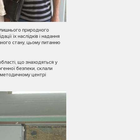
колишнього природного
ації їх наслідків і надання
нного стану, цьому питанню
області, що знаходяться у
огенної безпеки, склали
о-методичному центрі