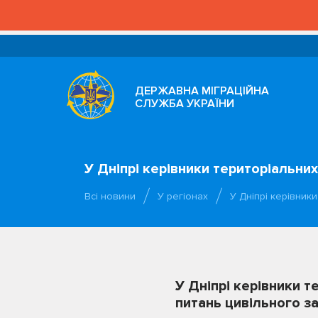
ДЕРЖАВНА МІГРАЦІЙНА
СЛУЖБА УКРАЇНИ
У Дніпрі керівники територіальни
Всі новини
У регіонах
У Дніпрі керівники
У Дніпрі керівники 
питань цивільного з