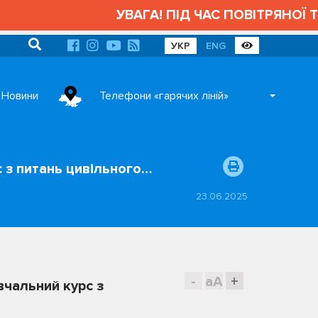
УВАГА! ПІД ЧАС ПОВІТРЯНОЇ ТРИ
УКР
ENG
Новини
Телефони «гарячих ліній»
 з питань цивільного…
23.06.2025
-
aA
+
вчальний курс з