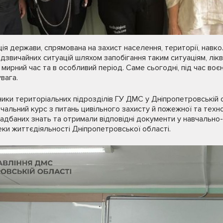
ція держави, спрямована на захист населення, території, нав
звичайних ситуацій шляхом запобігання таким ситуаціям, ліквід
рний час та в особливий період. Саме сьогодні, під час воє
вага.
вники територіальних підрозділів ГУ ДМС у Дніпропетровській 
вчальний курс з питань цивільного захисту й пожежної та техн
у надбаних знать та отримали відповідні документи у навчальн
еки життєдіяльності Дніпропетровської області.