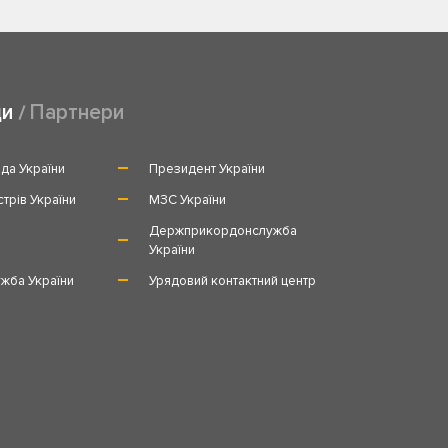
ди
Партнери
да України
Президент України
стрів України
МЗС України
и
Держприкордонслужба
України
жба України
Урядовий контактний центр