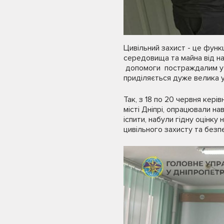
Цивільний захист - це функ
середовища та майна від над
допомоги постраждалим у ми
приділяється дуже велика у
Так, з 18 по 20 червня кері
місті Дніпрі, опрацювали на
іспити, набули гідну оцінк
цивільного захисту та безп