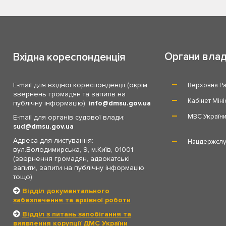
Органи вла
Вхідна кореспонденція
E-mail для вхідної кореспонденції (окрім
Верховна Ра
звернень громадян та запитів на
Кабінет Міні
публічну інформацію):
info
dmsu.gov.ua
МВС Україн
E-mail для органів судової влади:
sud
dmsu.gov.ua
Адреса для листування:
Нацдержслу
вул.Володимирська, 9, м.Київ, 01001
(звернення громадян, адвокатські
запити, запити на публічну інформацію
тощо)
Відділ документального
забезпечення та архівної роботи
Відділ з питань запобігання та
виявлення корупції ДМС України