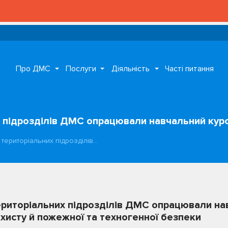
Про ДМС
Послуги
Діяльність
Часті питання
х підрозділів ДМС опрацювали навчальний курс
 територіальних підрозділів…
територіальних підрозділів ДМС опрацювали на
ахисту й пожежної та техногенної безпеки