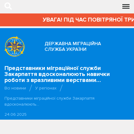
УВАГА! ПІД ЧАС ПОВІТРЯНОЇ ТРИ
ДЕРЖАВНА МІГРАЦІЙНА
СЛУЖБА УКРАЇНИ
Представники міграційної служби
Закарпаття вдосконалюють навички
роботи з вразливими верствами…
Всі новини
У регіонах
Представники міграційної служби Закарпаття
вдосконалюють…
24.06.2025