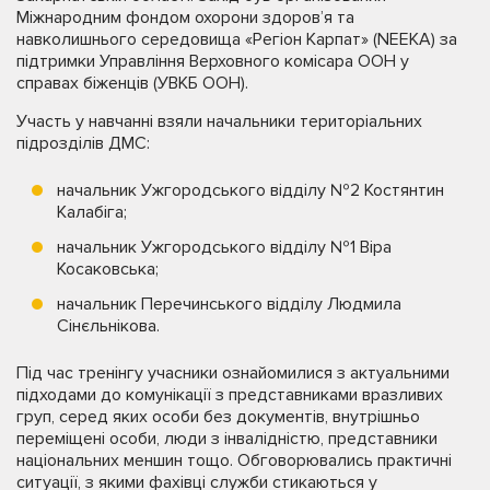
Міжнародним фондом охорони здоровʼя та
навколишнього середовища «Регіон Карпат» (NEEKA) за
підтримки Управління Верховного комісара ООН у
справах біженців (УВКБ ООН).
Участь у навчанні взяли начальники територіальних
підрозділів ДМС:
начальник Ужгородського відділу №2 Костянтин
Калабіга;
начальник Ужгородського відділу №1 Віра
Косаковська;
начальник Перечинського відділу Людмила
Сінєльнікова.
Під час тренінгу учасники ознайомилися з актуальними
підходами до комунікації з представниками вразливих
груп, серед яких особи без документів, внутрішньо
переміщені особи, люди з інвалідністю, представники
національних меншин тощо. Обговорювались практичні
ситуації, з якими фахівці служби стикаються у