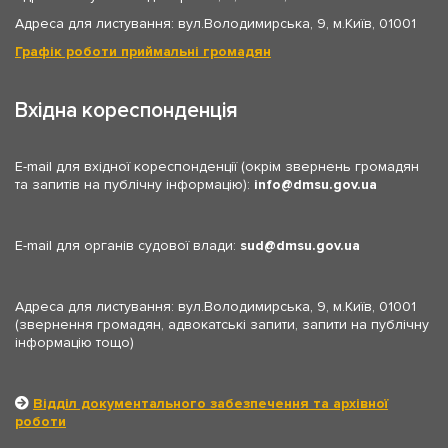
Адреса для листування: вул.Володимирська, 9, м.Київ, 01001
Графік роботи приймальні громадян
Вхідна кореспонденція
E-mail для вхідної кореспонденції (окрім звернень громадян
та запитів на публічну інформацію):
info
dmsu.gov.ua
E-mail для органів судової влади:
sud
dmsu.gov.ua
Адреса для листування: вул.Володимирська, 9, м.Київ, 01001
(звернення громадян, адвокатські запити, запити на публічну
інформацію тощо)
Відділ документального забезпечення та архівної
роботи