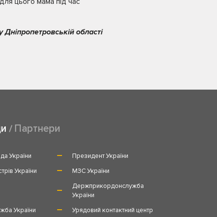
е для цього мама під час
 Дніпропетровській області
ди
Партнери
да України
Президент України
стрів України
МЗС України
и
Держприкордонслужба
України
жба України
Урядовий контактний центр