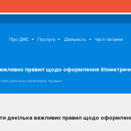
Про ДМС
Послуги
Діяльність
Часті питання
 важливих правил щодо оформлення біометричн
знати декілька важливих правил…
ати декілька важливих правил щодо оформлен