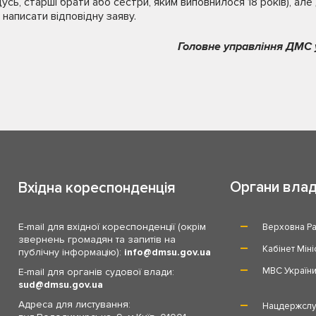
ідусь, старші брати або сестри, яким виповнилося 18 років), ал
аписати відповідну заяву.
Головне управління ДМС у
Органи вла
Вхідна кореспонденція
E-mail для вхідної кореспонденції (окрім
Верховна Ра
звернень громадян та запитів на
Кабінет Міні
публічну інформацію):
info
dmsu.gov.ua
МВС Україн
E-mail для органів судової влади:
sud
dmsu.gov.ua
Адреса для листування:
Нацдержслу