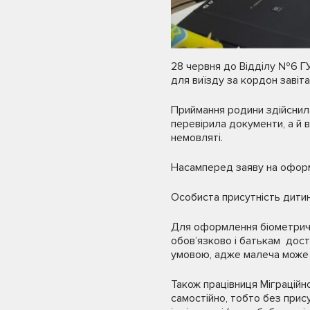
28 червня до Відділу №6 Г
для виїзду за кордон заві
Приймання родини здійснила
перевірила документи, а й 
немовляті.
Насамперед заяву на оформ
Особиста присутність дитини
Для оформлення біометрично
обов’язково і батькам дост
умовою, адже малеча може 
Також працівниця Міграцій
самостійно, тобто без прис