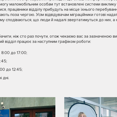
могу маломобільним особам тут встановлені системи виклику пр
я, працівники відділу прибудуть на місце їхнього перебування.
ють поза чергою. Усім відвідувачам міграційники готові нада
у сподіваються, що люди й надалі звертатимуться до них, а не
ачити, ніж сто раз почути, отож чекаємо вас за зазначеною 
й відділ працює за наступним графіком роботи:
 8:00 до 17:00;
:45;
00 до 12:45;
і дні.