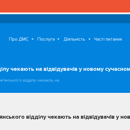
Про ДМС
Послуги
Діяльність
Часті питання
ілу чекають на відвідувачів у новому сучасно
мʹянського відділу чекають на…
янського відділу чекають на відвідувачів у но