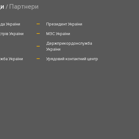
ди
Партнери
да України
Президент України
стрів України
МЗС України
и
Держприкордонслужба
України
жба України
Урядовий контактний центр