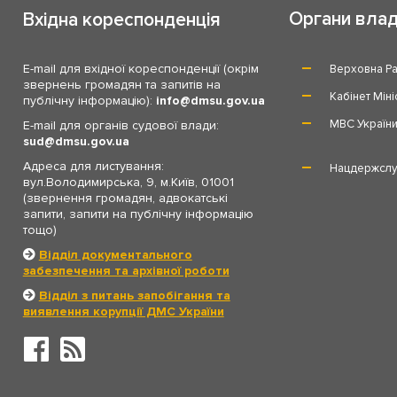
Органи вла
Вхідна кореспонденція
E-mail для вхідної кореспонденції (окрім
Верховна Ра
звернень громадян та запитів на
Кабінет Міні
публічну інформацію):
info
dmsu.gov.ua
МВС Україн
E-mail для органів судової влади:
sud
dmsu.gov.ua
Адреса для листування:
Нацдержслу
вул.Володимирська, 9, м.Київ, 01001
(звернення громадян, адвокатські
запити, запити на публічну інформацію
тощо)
Відділ документального
забезпечення та архівної роботи
Відділ з питань запобігання та
виявлення корупції ДМС України