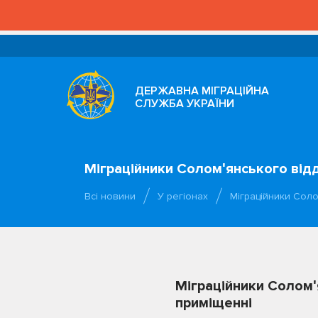
ДЕРЖАВНА МІГРАЦІЙНА
СЛУЖБА УКРАЇНИ
Міграційники Соломʹянського відд
Всі новини
У регіонах
Міграційники Соло
Міграційники Соломʹ
приміщенні