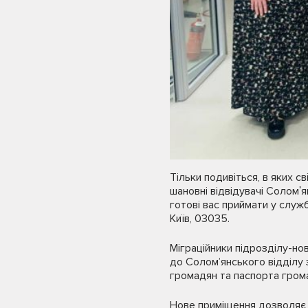
Тільки подивіться, в яких с
шановні відвідувачі Соломʹя
готові вас приймати у служ
Київ, 03035.
Міграційники підрозділу-н
до Солом’янського відділу
громадян та паспорта грома
Нове приміщення дозволяє 