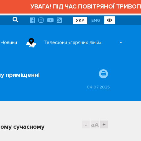
УВАГА! ПІД ЧАС ПОВІТРЯНОЇ ТРИВОГИ АД
УКР
ENG
Новини
Телефони «гарячих ліній»
му приміщенні
04.07.2025
-
aA
+
вому сучасному