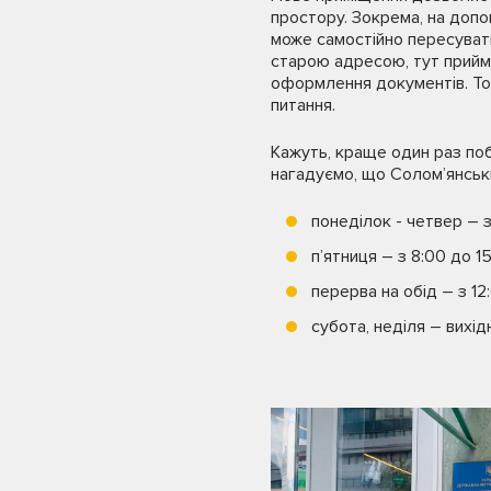
простору. Зокрема, на допо
може самостійно пересуватис
старою адресою, тут прийма
оформлення документів. Том
питання.
Кажуть, краще один раз поб
нагадуємо, що Солом’янськи
понеділок - четвер – з
п’ятниця – з 8:00 до 15
перерва на обід – з 12:
субота, неділя – вихідн