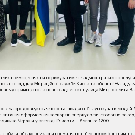
вітлих приміщеннях ви отримуватимете адміністративні послуги
нського відділу Міграційної служби Києва та області! Нагадує
бовому приміщенні за новою адресою: вулиця Митрополита Вас
овосела продовжують якісно та швидко обслуговувати людей. 
 з питання оформлення паспортів звернулося: стосовно зако
дянина України у вигляді ID-карти – близько 1200.
зробити обслуговування громадян ще більш комфортним, ро