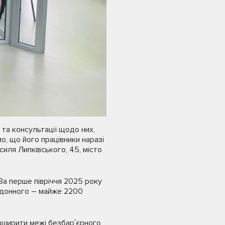
 та консультації щодо них,
мо, що його працівники наразі
иля Липківського, 45, місто
За перше півріччя 2025 року
рдонного – майже 2200
зширити межі безбарʹєрного