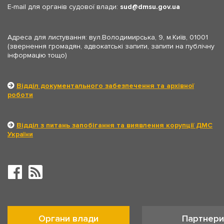
E-mail для органів судової влади:
sud
dmsu.gov.ua
Адреса для листування: вул.Володимирська, 9, м.Київ, 01001
(звернення громадян, адвокатські запити, запити на публічну
інформацію тощо)
Відділ документального забезпечення та архівної
роботи
Відділ з питань запобігання та виявлення корупції ДМС
України
Органи влади
Партнери