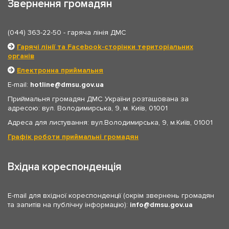
Звернення громадян
(044) 363-22-50
- гаряча лінія ДМС
Гарячі лінії та Facebook-сторінки територіальних
органів
Електронна приймальня
E-mail:
hotline
dmsu.gov.ua
Приймальня громадян ДМС України розташована за
адресою: вул. Володимирська, 9, м. Київ, 01001
Адреса для листування: вул.Володимирська, 9, м.Київ, 01001
Графік роботи приймальні громадян
Вхідна кореспонденція
E-mail для вхідної кореспонденції (окрім звернень громадян
та запитів на публічну інформацію):
info
dmsu.gov.ua