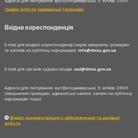
Адреса для листування: вул.Володимирська, 9, м.Київ, 01001
Графік роботи приймальні громадян
Вхідна кореспонденція
E-mail для вхідної кореспонденції (окрім звернень громадян
та запитів на публічну інформацію):
info
dmsu.gov.ua
E-mail для органів судової влади:
sud
dmsu.gov.ua
Адреса для листування: вул.Володимирська, 9, м.Київ, 01001
(звернення громадян, адвокатські запити, запити на публічну
інформацію тощо)
Відділ документального забезпечення та архівної
роботи