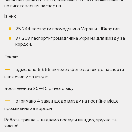
Загалом прийнято та опрацьовано 62 502 заяви-анкети
на виготовлення паспортів.
Із них:
25 244 паспорти громадянина України - IDкартки;
37 258 паспортигромадянина України для виїзду за
кордон.
Також:
здійснено 6 966 вклейок фотокарток до паспорта-
книжечки у зв’язку із
досягненням 25–45 річного віку;
отримано 4 заяви щодо виїзду на постійне місце
проживання за кордон.
Робота триває – надаємо послуги швидко, зручно та
якісно!