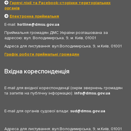
Гарячі лінії та Facebook-сторінки територіальних
органів
Електронна приймальня
E-mail:
hotline
dmsu.gov.ua
Приймальня громадян ДМС України розташована за
адресою: вул. Володимирська, 9, м. Київ, 01001
Адреса для листування: вул.Володимирська, 9, м.Київ, 01001
Графік роботи приймальні громадян
Вхідна кореспонденція
E-mail для вхідної кореспонденції (окрім звернень громадян
та запитів на публічну інформацію):
info
dmsu.gov.ua
E-mail для органів судової влади:
sud
dmsu.gov.ua
Адреса для листування: вул.Володимирська, 9, м.Київ, 01001