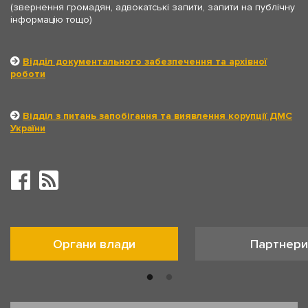
(звернення громадян, адвокатські запити, запити на публічну
інформацію тощо)
Відділ документального забезпечення та архівної
роботи
Відділ з питань запобігання та виявлення корупції ДМС
України
Органи влади
Партнери