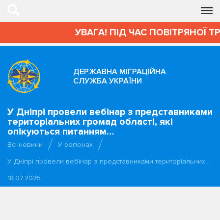
УВАГА! ПІД ЧАС ПОВІТРЯНОЇ Т
ДЕРЖАВНА МІГРАЦІЙНА
СЛУЖБА УКРАЇНИ
У Дніпрі провели вебінар з представниками
територіальних громад області, які
опікуються питанням…
Всі новини
У регіонах
У Дніпрі провели вебінар з представниками територіальних…
18.07.2025