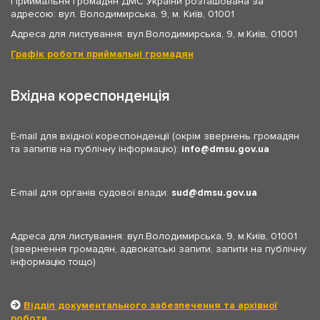
Приймальня громадян ДМС України розташована за
адресою: вул. Володимирська, 9, м. Київ, 01001
Адреса для листування: вул.Володимирська, 9, м.Київ, 01001
Графік роботи приймальні громадян
Вхідна кореспонденція
E-mail для вхідної кореспонденції (окрім звернень громадян
та запитів на публічну інформацію):
info
dmsu.gov.ua
E-mail для органів судової влади:
sud
dmsu.gov.ua
Адреса для листування: вул.Володимирська, 9, м.Київ, 01001
(звернення громадян, адвокатські запити, запити на публічну
інформацію тощо)
Відділ документального забезпечення та архівної
роботи