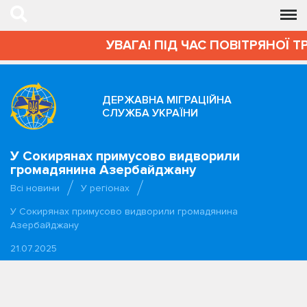
УВАГА! ПІД ЧАС ПОВІТРЯНОЇ Т
ДЕРЖАВНА МІГРАЦІЙНА
СЛУЖБА УКРАЇНИ
У Сокирянах примусово видворили
громадянина Азербайджану
Всі новини
У регіонах
У Сокирянах примусово видворили громадянина
Азербайджану
21.07.2025