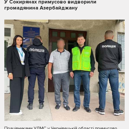
У Сокирянах примусово видворили
громадянина Азербайджану
Працівниками УДМС у Чернівецькій області примусово