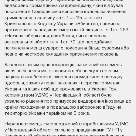
видворено громадянина Азербайджану, який відбував
покарання в Сокирянській виправній колонії за вчинення
кримінального злочину за ч. 1 ст. 115 статтею
Кримінального Кодексу України: «Вбивство, навмисне
протиправне заподіяння смерті іншій людині», ч. 1 ст. 263:
«Носіння, зберігання, придбання, виготовлення….
вогнепальної зброї» та ч. 1 ст. 70, що передбачає
поглинення менш суворого покарання більш суворим або
повне чи часткове складання призначених покарань.
За клопотанням правоохоронців, заначений іноземець
після звільнення міг становити небезпеку інтересам
національної безпеки, охорони громадського порядку,
здоров’я, захисту прав і законних інтересів громадян
України та інших осіб, що проживають в Україні. Тож
керівництвом УДМС у Чернівецькій області було
ухвалено рішення про примусове видворення іноземця до
країни походження з подальшою забороною в’їзду на
територію України терміном на 5 років.
Наразі іноземець супроводжений співробітниками УДМС
у Чернівецькій області спільно з працівниками ГУ НП у