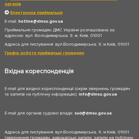
органів
Електронна приймальня
E-mail:
hotline
dmsu.gov.ua
Приймальня громадян ДМС України розташована за
адресою: вул. Володимирська, 9, м. Київ, 01001
Адреса для листування: вул.Володимирська, 9, м.Київ, 01001
Графік роботи приймальні громадян
Вхідна кореспонденція
E-mail для вхідної кореспонденції (окрім звернень громадян
та запитів на публічну інформацію):
info
dmsu.gov.ua
E-mail для органів судової влади:
sud
dmsu.gov.ua
Адреса для листування: вул.Володимирська, 9, м.Київ, 01001
(звернення громадян, адвокатські запити, запити на публічну