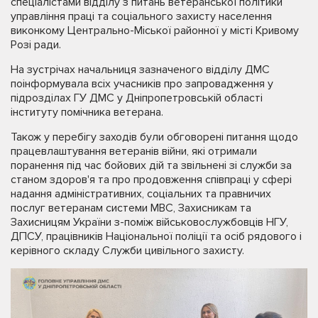
спеціалістами відділу з питань ветеранської політики
управління праці та соціального захисту населення
виконкому Центрально-Міської районної у місті Кривому
Розі ради.
На зустрічах начальниця зазначеного відділу ДМС
поінформувала всіх учасників про запровадження у
підрозділах ГУ ДМС у Дніпропетровській області
інституту помічника ветерана.
Також у перебігу заходів були обговорені питання щодо
працевлаштування ветеранів війни, які отримали
поранення під час бойових дій та звільнені зі служби за
станом здоров'я та про продовження співпраці у сфері
надання адміністративних, соціальних та правничих
послуг ветеранам системи МВС, Захисникам та
Захисницям України з-поміж військовослужбовців НГУ,
ДПСУ, працівників Національної поліції та осіб рядового і
керівного складу Служби цивільного захисту.