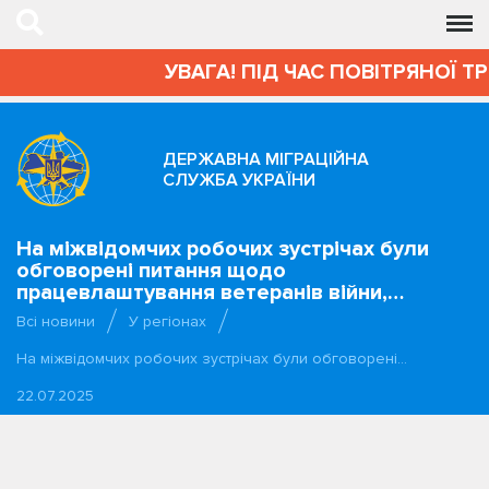
УВАГА! ПІД ЧАС ПОВІТРЯНОЇ ТР
ДЕРЖАВНА МІГРАЦІЙНА
СЛУЖБА УКРАЇНИ
На міжвідомчих робочих зустрічах були
обговорені питання щодо
працевлаштування ветеранів війни,…
Всі новини
У регіонах
На міжвідомчих робочих зустрічах були обговорені…
22.07.2025