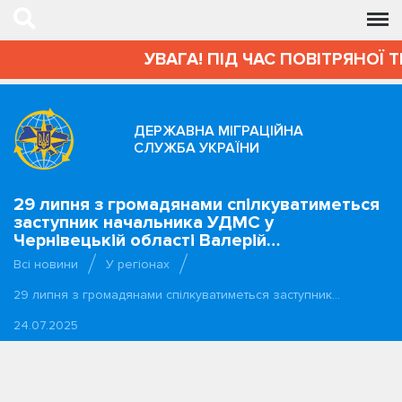
УВАГА! ПІД ЧАС ПОВІТРЯНОЇ 
ДЕРЖАВНА МІГРАЦІЙНА
СЛУЖБА УКРАЇНИ
29 липня з громадянами спілкуватиметься
заступник начальника УДМС у
Чернівецькій області Валерій…
Всі новини
У регіонах
29 липня з громадянами спілкуватиметься заступник…
24.07.2025