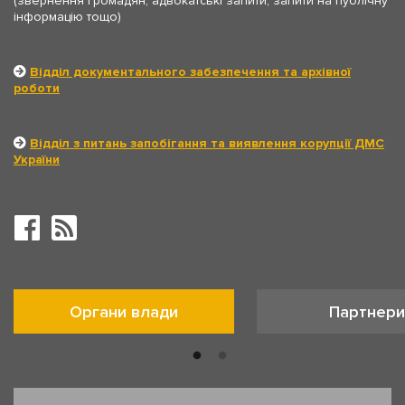
(звернення громадян, адвокатські запити, запити на публічну
інформацію тощо)
Відділ документального забезпечення та архівної
роботи
Відділ з питань запобігання та виявлення корупції ДМС
України
Органи влади
Партнери