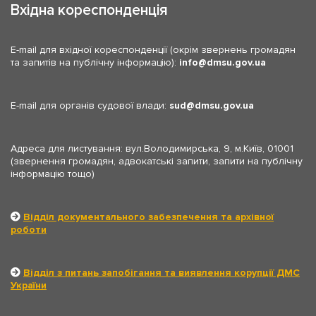
Вхідна кореспонденція
E-mail для вхідної кореспонденції (окрім звернень громадян
та запитів на публічну інформацію):
info
dmsu.gov.ua
E-mail для органів судової влади:
sud
dmsu.gov.ua
Адреса для листування: вул.Володимирська, 9, м.Київ, 01001
(звернення громадян, адвокатські запити, запити на публічну
інформацію тощо)
Відділ документального забезпечення та архівної
роботи
Відділ з питань запобігання та виявлення корупції ДМС
України