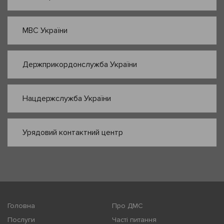
МВС України
Держприкордонслужба України
Нацдержслужба України
Урядовий контактний центр
Головна
Про ДМС
Послуги
Часті питання