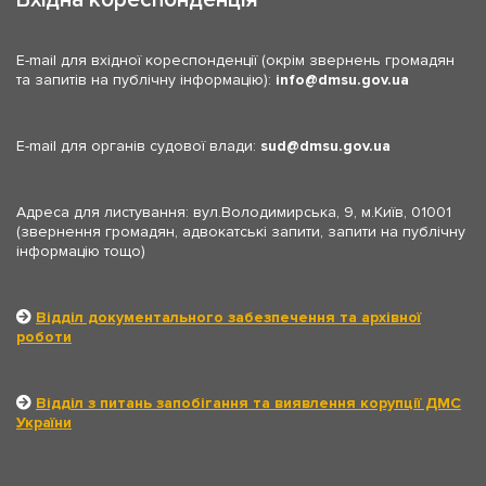
E-mail для вхідної кореспонденції (окрім звернень громадян
та запитів на публічну інформацію):
info
dmsu.gov.ua
E-mail для органів судової влади:
sud
dmsu.gov.ua
Адреса для листування: вул.Володимирська, 9, м.Київ, 01001
(звернення громадян, адвокатські запити, запити на публічну
інформацію тощо)
Відділ документального забезпечення та архівної
роботи
Відділ з питань запобігання та виявлення корупції ДМС
України