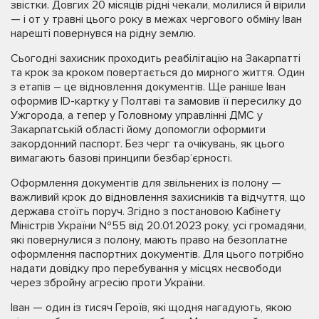
звістки. Довгих 20 місяців рідні чекали, молилися й вірили
— і от у травні цього року в межах чергового обміну Іван
нарешті повернувся на рідну землю.
Сьогодні захисник проходить реабілітацію на Закарпатті
та крок за кроком повертається до мирного життя. Один
з етапів – це відновлення документів. Ще раніше Іван
оформив ID-картку у Полтаві та замовив її пересилку до
Ужгорода, а тепер у Головному управлінні ДМС у
Закарпатській області йому допомогли оформити
закордонний паспорт. Без черг та очікувань, як цього
вимагають базові принципи безбар’єрності.
Оформлення документів для звільнених із полону —
важливий крок до відновлення захисників та відчуття, що
держава стоїть поруч. Згідно з постановою Кабінету
Міністрів України №55 від 20.01.2023 року, усі громадяни,
які повернулися з полону, мають право на безоплатне
оформлення паспортних документів. Для цього потрібно
надати довідку про перебування у місцях несвободи
через збройну агресію проти України.
Іван — один із тисяч Героїв, які щодня нагадують, якою