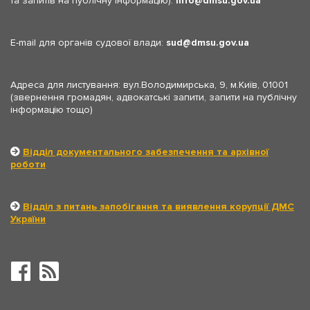
та запитів на публічну інформацію):
info
dmsu.gov.ua
E-mail для органів судової влади:
sud
dmsu.gov.ua
Адреса для листування: вул.Володимирська, 9, м.Київ, 01001
(звернення громадян, адвокатські запити, запити на публічну
інформацію тощо)
Відділ документального забезпечення та архівної
роботи
Відділ з питань запобігання та виявлення корупції ДМС
України