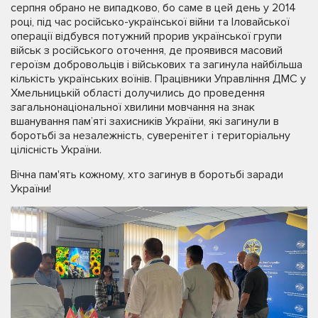
серпня обрано не випадково, бо саме в цей день у 2014
році, під час російсько-української війни та Іловайської
операції відбувся потужний прорив української групи
військ з російського оточення, де проявився масовий
героїзм добровольців і військових та загинула найбільша
кількість українських воїнів. Працівники Управління ДМС у
Хмельницькій області долучились до проведення
загальнонаціональної хвилини мовчання на знак
вшанування пам’яті захисників України, які загинули в
боротьбі за незалежність, суверенітет і територіальну
цілісність України.
Вічна пам'ять кожному, хто загинув в боротьбі заради
України!