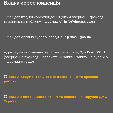
Вхідна кореспонденція
E-mail для вхідної кореспонденції (окрім звернень громадян
та запитів на публічну інформацію):
info
dmsu.gov.ua
E-mail для органів судової влади:
sud
dmsu.gov.ua
Адреса для листування: вул.Володимирська, 9, м.Київ, 01001
(звернення громадян, адвокатські запити, запити на публічну
інформацію тощо)
Відділ документального забезпечення та архівної
роботи
Відділ з питань запобігання та виявлення корупції ДМС
України