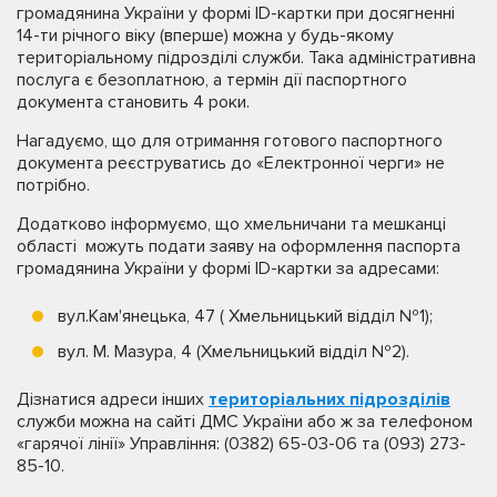
громадянина України у формі ID-картки при досягненні
14-ти річного віку (вперше) можна у будь-якому
територіальному підрозділі служби. Така адміністративна
послуга є безоплатною, а термін дії паспортного
документа становить 4 роки.
Нагадуємо, що для отримання готового паспортного
документа реєструватись до «Електронної черги» не
потрібно.
Додатково інформуємо, що хмельничани та мешканці
області можуть подати заяву на оформлення паспорта
громадянина України у формі ID-картки за адресами:
вул.Кам'янецька, 47 ( Хмельницький відділ №1);
вул. М. Мазура, 4 (Хмельницький відділ №2).
Дізнатися адреси інших
територіальних підрозділів
служби можна на сайті ДМС України або ж за телефоном
«гарячої лінії» Управління: (0382) 65-03-06 та (093) 273-
85-10.