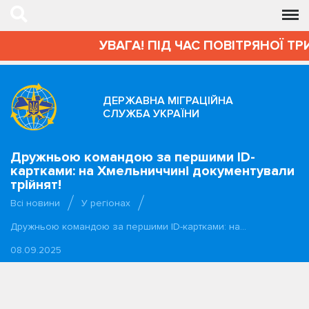
УВАГА! ПІД ЧАС ПОВІТРЯНОЇ ТР
ДЕРЖАВНА МІГРАЦІЙНА
СЛУЖБА УКРАЇНИ
Дружньою командою за першими ID-
картками: на Хмельниччині документували
трійнят!
Всі новини
У регіонах
Дружньою командою за першими ID-картками: на…
08.09.2025