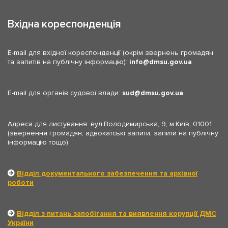
Вхідна кореспонденція
E-mail для вхідної кореспонденції (окрім звернень громадян
та запитів на публічну інформацію):
info
dmsu.gov.ua
E-mail для органів судової влади:
sud
dmsu.gov.ua
Адреса для листування: вул.Володимирська, 9, м.Київ, 01001
(звернення громадян, адвокатські запити, запити на публічну
інформацію тощо)
Відділ документального забезпечення та архівної
роботи
Відділ з питань запобігання та виявлення корупції ДМС
України