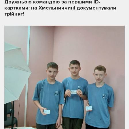
Дружньою командою за першими ID-
картками: на Хмельниччині документували
трійнят!