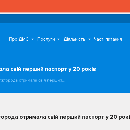
Про ДМС
Послуги
Діяльність
Часті питання
ла свій перший паспорт у 20 років
Ужгорода отримала свій перший…
орода отримала свій перший паспорт у 20 рок