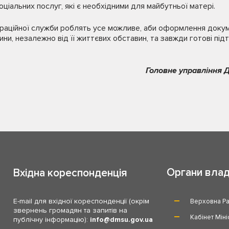
оціальних послуг, які є необхідними для майбутньої матері.
іграційної служби роблять усе можливе, аби оформлення докум
ни, незалежно від її життєвих обставин, та завжди готові під
Головне управління Д
Органи вла
Вхідна кореспонденція
E-mail для вхідної кореспонденції (окрім
Верховна Ра
звернень громадян та запитів на
Кабінет Міні
публічну інформацію):
info
dmsu.gov.ua