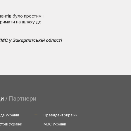
ентів було простим і
тримати на шляху до
МС у Закарпатській області
ди
Партнери
да України
Президент України
стрів України
МЗС України