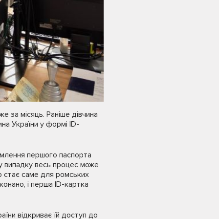
е за місяць. Раніше дівчина
а України у формі ID-
рмлення першого паспорта
му випадку весь процес може
о стає саме для ромських
конано, і перша ID-картка
їни відкриває їй доступ до