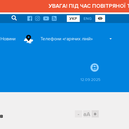
УВАГА! ПІД ЧАС ПОВІТРЯНОЇ Т
УКР
ENG
Новини
Телефони «гарячих ліній»
12.09.2025
-
aA
+
ів