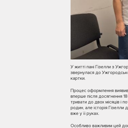
У житті пані Гізелли з Ужг
звернулася до Ужгородсько
картки.
Процес оформлення виявивс
вперше після досягнення 18
тривати до двох місяців і 
родин, але історія Гізелли 
вже у її руках.
Особливо важливим цей доку