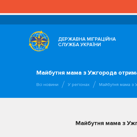
ДЕРЖАВНА МІГРАЦІЙНА
СЛУЖБА УКРАЇНИ
Майбутня мама з Ужгорода отрима
Всі новини
У регіонах
Майбутня мама з 
Майбутня мама з Ужг