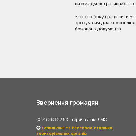
низки адміністративних та с
Зі свого боку працівники м
зрозумілим для кожної люди
бажаного документа.
Звернення громадян
(044) 363-22-50
- гаряча лінія ДМС
Гарячі лінії та Facebook-сторінки
територіальних органів