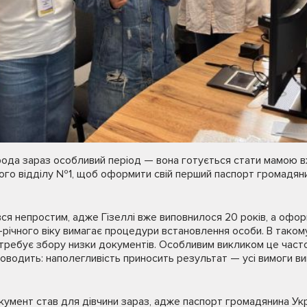
орода зараз особливий період — вона готується стати мамою вж
го відділу №1, щоб оформити свій перший паспорт громадянин
я непростим, адже Гізеллі вже виповнилося 20 років, а офо
-річного віку вимагає процедури встановлення особи. В тако
потребує збору низки документів. Особливим викликом це част
доводить: наполегливість приносить результат — усі вимоги ви
мент став для дівчини зараз, адже паспорт громадянина Укра