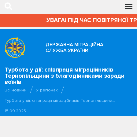
УВАГА! ПІД ЧАС ПОВІТРЯНОЇ Т
ДЕРЖАВНА МІГРАЦІЙНА
СЛУЖБА УКРАЇНИ
Турбота у дії: співпраця міграційників
Тернопільщини з благодійниками заради
воїнів
Всі новини
У регіонах
Турбота у дії: співпраця міграційників Тернопільщини…
15.09.2025