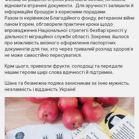
відновити втрачені документи. Для зручності залишили й
інформаційні брошури з корисними порадами.
Разом із керівником Благодійного фонду, ветераном війни
паном Ігорем, обговорили практичні кроки щодо
впровадження Національної стратегії безбар’єрності у
діяльності міграційної служби області. Зокрема, йшлося
про можливість виїзного оформлення паспортних
документів для тих, хто через тривалий розлад здоров’я
не може самостійно пересуватися.
Крім цього, привезли фрукти, солодощі та передали
нашим героям щирі слова вдячності й підтримки.
Шана та безмежна подяка захисникам за їхню мужність,
незламність і відданість Україні!