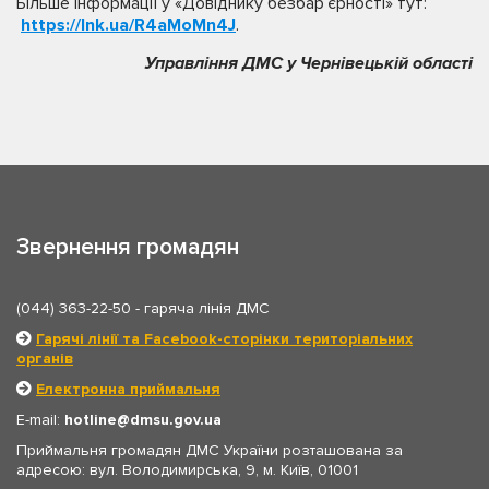
Більше інформації у «Довіднику безбар’єрності» тут:
https://lnk.ua/R4aMoMn4J
.
Управління ДМС у Чернівецькій області
Звернення громадян
(044) 363-22-50
- гаряча лінія ДМС
Гарячі лінії та Facebook-сторінки територіальних
органів
Електронна приймальня
E-mail:
hotline
dmsu.gov.ua
Приймальня громадян ДМС України розташована за
адресою: вул. Володимирська, 9, м. Київ, 01001