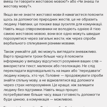
вмієш ти говорити жестовою мовою?» або «Чи знаєш ти
жестову мову?».
Якщо ви не знаєте жестової мови й намагаєтеся пояснити
щось за допомогою природних жестів, це не образить
людину. Навпаки, це покаже ваші зусилля для комунікації.
Навіть якщо співрозмовники не володіють однією й тією
самою жестовою мовою, вони все одно можуть швидше
порозумітися через загальні жести, ніж через спроби
вербального спілкування різними мовами.
Також уникайте дій, які можуть виглядати зневажливо.
Варто приділити трохи більше часу й пояснити
інформацію у випадку відсутності розуміння ваших слів –
використати текст, малюнок або геолокацію. Не слід
перекладати відповідальність на інших або “передавати”
людину комусь, хто чує. Головне — продовжувати спроби
знайти спільну мову, а не відмовлятися від допомоги
через страх непорозуміння. Це краще, ніж залишити
людину без підтримки. Навіть якщо процес
потребуватиме більше часу, ваша готовність допомогти
буде цінною, а комунікація — можливою.