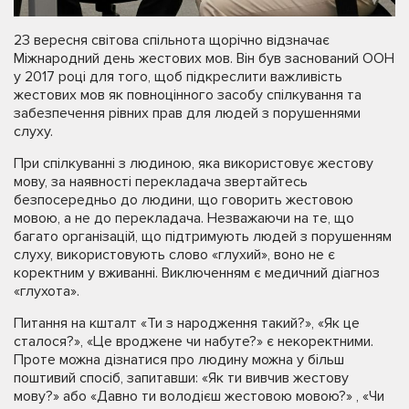
23 вересня світова спільнота щорічно відзначає
Міжнародний день жестових мов. Він був заснований ООН
у 2017 році для того, щоб підкреслити важливість
жестових мов як повноцінного засобу спілкування та
забезпечення рівних прав для людей з порушеннями
слуху.
При спілкуванні з людиною, яка використовує жестову
мову, за наявності перекладача звертайтесь
безпосередньо до людини, що говорить жестовою
мовою, а не до перекладача. Незважаючи на те, що
багато організацій, що підтримують людей з порушенням
слуху, використовують слово «глухий», воно не є
коректним у вживанні. Виключенням є медичний діагноз
«глухота».
Питання на кшталт «Ти з народження такий?», «Як це
сталося?», «Це вроджене чи набуте?» є некоректними.
Проте можна дізнатися про людину можна у більш
поштивий спосіб, запитавши: «Як ти вивчив жестову
мову?» або «Давно ти володієш жестовою мовою?» , «Чи