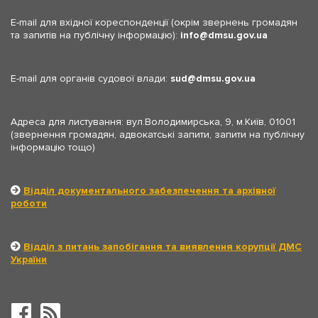
E-mail для вхідної кореспонденції (окрім звернень громадян
та запитів на публічну інформацію):
info
dmsu.gov.ua
E-mail для органів судової влади:
sud
dmsu.gov.ua
Адреса для листування: вул.Володимирська, 9, м.Київ, 01001
(звернення громадян, адвокатські запити, запити на публічну
інформацію тощо)
Відділ документального забезпечення та архівної
роботи
Відділ з питань запобігання та виявлення корупції ДМС
України