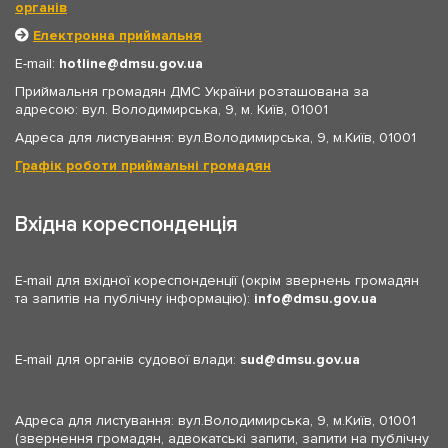
органів
Електронна приймальня
E-mail:
hotline
dmsu.gov.ua
Приймальня громадян ДМС України розташована за
адресою: вул. Володимирська, 9, м. Київ, 01001
Адреса для листування: вул.Володимирська, 9, м.Київ, 01001
Графік роботи приймальні громадян
Вхідна кореспонденція
E-mail для вхідної кореспонденції (окрім звернень громадян
та запитів на публічну інформацію):
info
dmsu.gov.ua
E-mail для органів судової влади:
sud
dmsu.gov.ua
Адреса для листування: вул.Володимирська, 9, м.Київ, 01001
(звернення громадян, адвокатські запити, запити на публічну