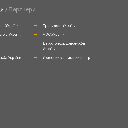
ди
Партнери
да України
Президент України
стрів України
МЗС України
и
Держприкордонслужба
України
жба України
Урядовий контактний центр