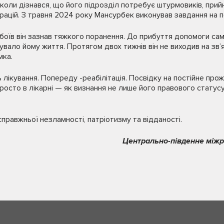
оли дізнався, що його підрозділ потребує штурмовиків, прийн
ацій. З травня 2024 року Мансурбек виконував завдання на п
с боїв він зазнав тяжкого поранення. До прибуття допомоги са
вало йому життя. Протягом двох тижнів він не виходив на зв’
мка.
лікування. Попереду -реабілітація. Посвідку на постійне прож
росто в лікарні — як визнання не лише його правового статусу, 
правжньої незламності, патріотизму та відданості.
Центрально-південне між