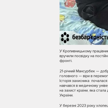
У Кропивницькому працівни
вручили посвідку на постій
фронті.
21-річний Мансурбек — добр
головного — віри в перемог
Історія захисника почалася 
навчався в медичному унів
на захист країни, яка стала
України.
У березні 2023 року хлопец