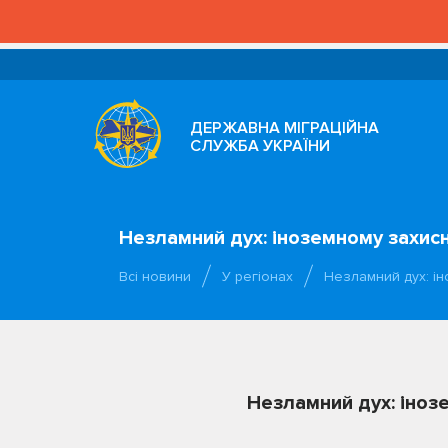
ДЕРЖАВНА МІГРАЦІЙНА
СЛУЖБА УКРАЇНИ
Незламний дух: іноземному захисн
Всі новини
У регіонах
Незламний дух: і
Незламний дух: інозе