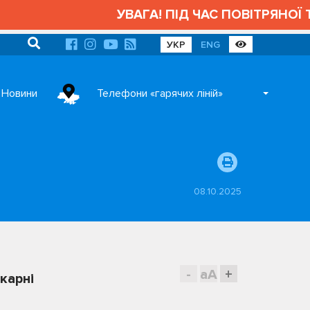
УВАГА! ПІД ЧАС ПОВІТРЯНОЇ ТР
УКР
ENG
Новини
Телефони «гарячих ліній»
08.10.2025
-
aA
+
карні