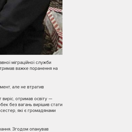
вної міграційної служби
отримав важке поранення на
мент, але не втратив
т виріс, отримав освіту —
бек без вагань вирішив стати
 сестер, які є громадянами
вання. Згодом опанував