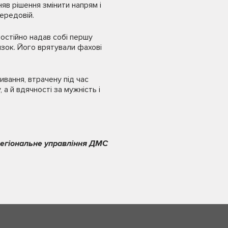
яв рішення змінити напрям і
ередовій.
мостійно надав собі першу
язок. Його врятували фахові
ивання, втрачену під час
а й вдячності за мужність і
регіональне управління ДМС