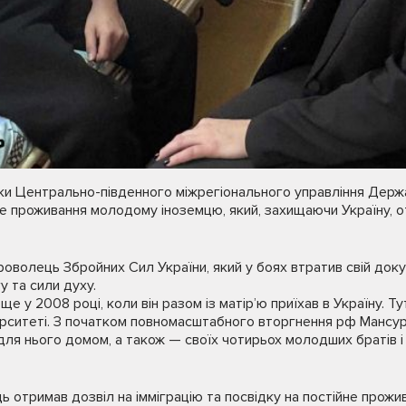
ки Центрально-південного міжрегіонального управління Держа
не проживання молодому іноземцю, який, захищаючи Україну, 
оволець Збройних Сил України, який у боях втратив свій доку
у та сили духу.
ще у 2008 році, коли він разом із матір’ю приїхав в Україну. Ту
ерситеті. З початком повномасштабного вторгнення рф Мансур
 для нього домом, а також — своїх чотирьох молодших братів і
ь отримав дозвіл на імміграцію та посвідку на постійне прожи