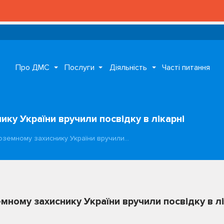
Про ДМС
Послуги
Діяльність
Часті питання
ику України вручили посвідку в лікарні
ноземному захиснику України вручили…
мному захиснику України вручили посвідку в лі