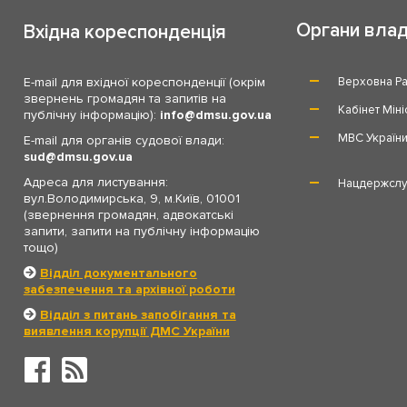
Органи вла
Вхідна кореспонденція
E-mail для вхідної кореспонденції (окрім
Верховна Ра
звернень громадян та запитів на
Кабінет Міні
публічну інформацію):
info
dmsu.gov.ua
МВС Україн
E-mail для органів судової влади:
sud
dmsu.gov.ua
Адреса для листування:
Нацдержслу
вул.Володимирська, 9, м.Київ, 01001
(звернення громадян, адвокатські
запити, запити на публічну інформацію
тощо)
Відділ документального
забезпечення та архівної роботи
Відділ з питань запобігання та
виявлення корупції ДМС України