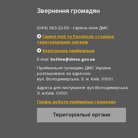
Звернення громадян
(044) 363-22-50
- гаряча лінія ДМС
Гарячі лінії та Facebook-сторінки
територіальних органів
Електронна приймальня
E-mail:
hotline
dmsu.gov.ua
Приймальня громадян ДМС України
розташована за адресою:
вул. Володимирська, 9, м. Київ, 01001
Адреса для листування: вул.Володимирська,
9, м.Київ, 01001
Графік роботи приймальні громадян
Територіальні органи