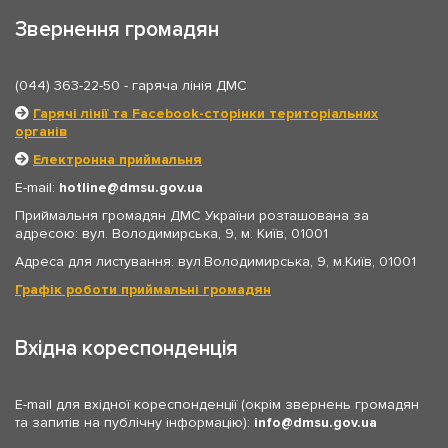
Звернення громадян
(044) 363-22-50
- гаряча лінія ДМС
Гарячі лінії та Facebook-сторінки територіальних
органів
Електронна приймальня
E-mail:
hotline
dmsu.gov.ua
Приймальня громадян ДМС України розташована за
адресою: вул. Володимирська, 9, м. Київ, 01001
Адреса для листування: вул.Володимирська, 9, м.Київ, 01001
Графік роботи приймальні громадян
Вхідна кореспонденція
E-mail для вхідної кореспонденції (окрім звернень громадян
та запитів на публічну інформацію):
info
dmsu.gov.ua