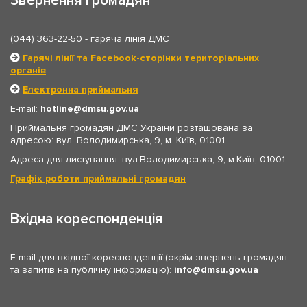
Звернення громадян
(044) 363-22-50
- гаряча лінія ДМС
Гарячі лінії та Facebook-сторінки територіальних
органів
Електронна приймальня
E-mail:
hotline
dmsu.gov.ua
Приймальня громадян ДМС України розташована за
адресою: вул. Володимирська, 9, м. Київ, 01001
Адреса для листування: вул.Володимирська, 9, м.Київ, 01001
Графік роботи приймальні громадян
Вхідна кореспонденція
E-mail для вхідної кореспонденції (окрім звернень громадян
та запитів на публічну інформацію):
info
dmsu.gov.ua