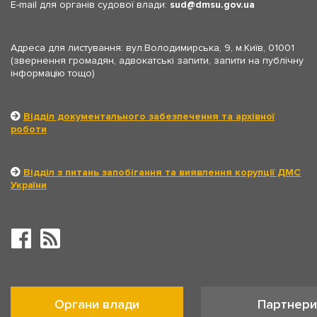
E-mail для органів судової влади:
sud
dmsu.gov.ua
Адреса для листування: вул.Володимирська, 9, м.Київ, 01001
(звернення громадян, адвокатські запити, запити на публічну
інформацію тощо)
Відділ документального забезпечення та архівної
роботи
Відділ з питань запобігання та виявлення корупції ДМС
України
Органи влади
Партнери