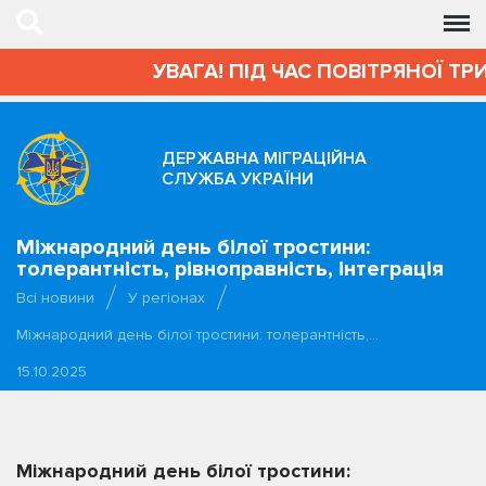
УВАГА! ПІД ЧАС ПОВІТРЯНОЇ ТРИ
ДЕРЖАВНА МІГРАЦІЙНА
СЛУЖБА УКРАЇНИ
Міжнародний день білої тростини:
толерантність, рівноправність, інтеграція
Всі новини
У регіонах
Міжнародний день білої тростини: толерантність,…
15.10.2025
Міжнародний день білої тростини: