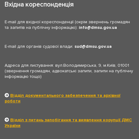
Вхідна кореспонденція
E-mail для вхідної кореспонденції (окрім звернень громадян
та запитів на публічну інформацію):
info
dmsu.gov.ua
E-mail для органів судової влади:
sud
dmsu.gov.ua
Адреса для листування: вул.Володимирська, 9, м.Київ, 01001
(звернення громадян, адвокатські запити, запити на публічну
інформацію тощо)
Відділ документального забезпечення та архівної
роботи
Відділ з питань запобігання та виявлення корупції ДМС
України