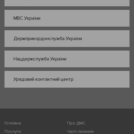
МВС України
Держприкордонслужба України
Нацдержслужба України
Урядовий контактний центр
Головна
Про ДМС
Послуги
Часті питання