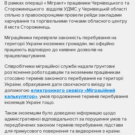
В рамках операції « Мігрант» працівники Чернівецького та
Сторожинецького відділів УДМС у Чернівецькій області
спільно з правоохоронцями провели рейди закладами
харчування та торгівельними точками обласного центру
й міста Сторожинець.
Міграцйіники перевіряли законність перебування на
території України іноземних громадян, які офіційно
працюють відповідно до наявних дозволів на
працевлаштування.
Співробітники міграційної служби надали ґрунтовні
роз’яснення роботодавцям та іноземним працівникам
стосовно термінів законного перебування на території
України, обрахування дати своєчасного виїзду за
допомогою
електронного сервісу «Міграційний
калькулятор»
, умов продовження термінів перебування
іноземців Україні тощо.
Також іноземцям було доведено інформацію щодо
адміністративної відповідальності за порушення умов та
передбачених законом термінів перебування, підстави
для примусового повернення та видворення з країни.