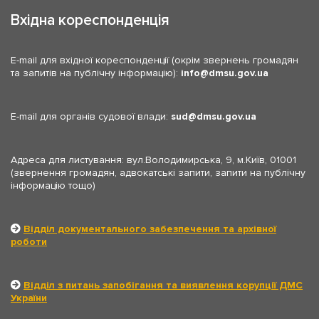
Вхідна кореспонденція
E-mail для вхідної кореспонденції (окрім звернень громадян
та запитів на публічну інформацію):
info
dmsu.gov.ua
E-mail для органів судової влади:
sud
dmsu.gov.ua
Адреса для листування: вул.Володимирська, 9, м.Київ, 01001
(звернення громадян, адвокатські запити, запити на публічну
інформацію тощо)
Відділ документального забезпечення та архівної
роботи
Відділ з питань запобігання та виявлення корупції ДМС
України