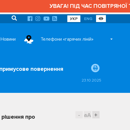
УВАГА! ПІД ЧАС ПОВІТРЯНОЇ ТР
УКР
ENG
Новини
Телефони «гарячих ліній»
о примусове повернення
23.10.2025
-
aA
+
 рішення про