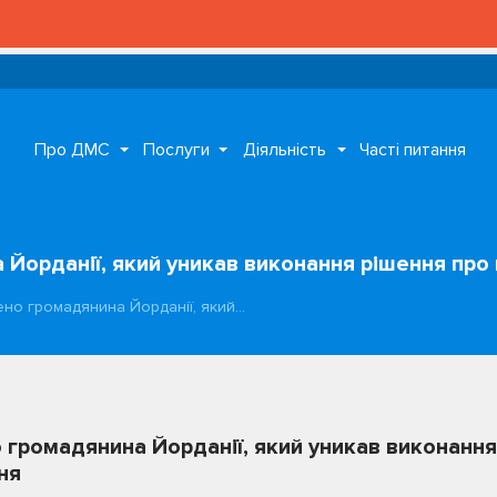
Про ДМС
Послуги
Діяльність
Часті питання
 Йорданії, який уникав виконання рішення пр
ено громадянина Йорданії, який…
 громадянина Йорданії, який уникав виконання
ня