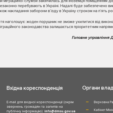
ми міграційної служби закінчилась для іноземця поміщенням д
 незаконно перебувають в Україні. Надалі буде забезпечено ви
ож накладання заборони в’їзду в Україну строком на п’ять рок
тя наголошує: жоден порушник не зможе ухилитися від викона
іграційного законодавства залишається пріоритетним напрям
Головне управління Д
Органи вла
Вхідна кореспонденція
E-mail для вхідної кореспонденції (окрім
Верховна Ра
звернень громадян та запитів на
Кабінет Міні
публічну інформацію):
info
dmsu.gov.ua