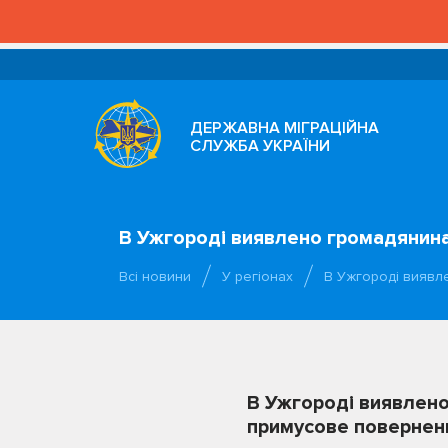
ДЕРЖАВНА МІГРАЦІЙНА
СЛУЖБА УКРАЇНИ
В Ужгороді виявлено громадянина
Всі новини
У регіонах
В Ужгороді виявл
В Ужгороді виявлено
примусове повернен