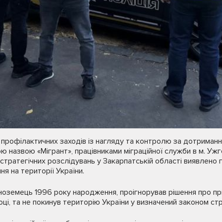
 профілактичних заходів із нагляду та контролю за дотриман
ою назвою «Мігрант», працівниками міграційної служби в м. Ужг
 стратегічних розслідувань у Закарпатській області виявлено 
я на території України.
ноземець 1996 року народження, проігнорував рішення про п
ці, та не покинув територію України у визначений законом стр