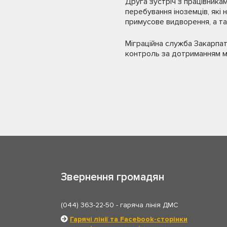
Друга зустріч з працівника
перебування іноземців, які
примусове видворення, а так
Міграційна служба Закарпат
контроль за дотриманням м
Звернення громадян
(044) 363-22-50
- гаряча лінія ДМС
Гарячі лінії та Facebook-сторінки