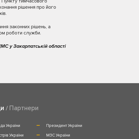
о Пункту тимчасового
конання рішення про його
ів.
ння законних рішень, а
ом роботи служби.
МС у Закарпатській області
ди
Партнери
да України
Президент України
стрів України
МЗС України