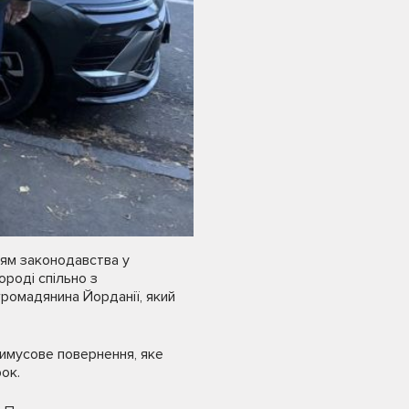
ням законодавства у
ороді спільно з
громадянина Йорданії, який
римусове повернення, яке
ок.