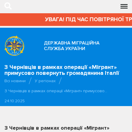
УВАГА! ПІД ЧАС ПОВІТРЯНОЇ Т
ДЕРЖАВНА МІГРАЦІЙНА
СЛУЖБА УКРАЇНИ
З Чернівців в рамках операції «Мігрант»
примусово повернуть громадянина Італії
Всі новини
У регіонах
З Чернівців в рамках операції «Мігрант» примусово…
24.10.2025
З Чернівців в рамках операції «Мігрант»