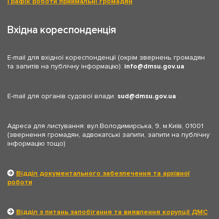
Графік роботи приймальні громадян
Вхідна кореспонденція
E-mail для вхідної кореспонденції (окрім звернень громадян
та запитів на публічну інформацію):
info
dmsu.gov.ua
E-mail для органів судової влади:
sud
dmsu.gov.ua
Адреса для листування: вул.Володимирська, 9, м.Київ, 01001
(звернення громадян, адвокатські запити, запити на публічну
інформацію тощо)
Відділ документального забезпечення та архівної
роботи
Відділ з питань запобігання та виявлення корупції ДМС