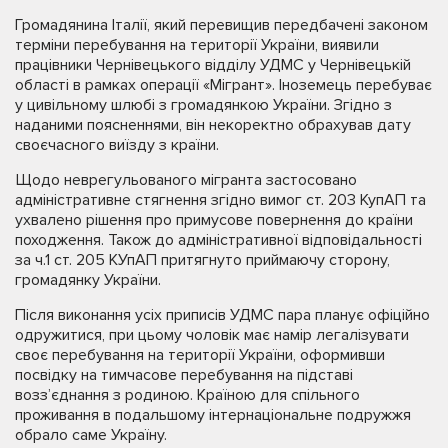
Громадянина Італії, який перевищив передбачені законом
терміни перебування на території України, виявили
працівники Чернівецького відділу УДМС у Чернівецькій
області в рамках операції «Мігрант». Іноземець перебуває
у цивільному шлюбі з громадянкою України. Згідно з
наданими поясненнями, він некоректно обрахував дату
своєчасного виїзду з країни.
Щодо неврегульованого мігранта застосовано
адміністративне стягнення згідно вимог ст. 203 КупАП та
ухвалено рішення про примусове повернення до країни
походження. Також до адміністративної відповідальності
за ч.1 ст. 205 КУпАП притягнуто приймаючу сторону,
громадянку України.
Після виконання усіх приписів УДМС пара планує офіційно
одружитися, при цьому чоловік має намір легалізувати
своє перебування на території України, оформивши
посвідку на тимчасове перебування на підставі
возз’єднання з родиною. Країною для спільного
проживання в подальшому інтернаціональне подружжя
обрало саме Україну.