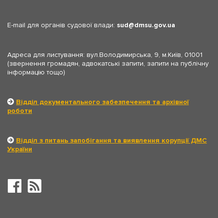
E-mail для органів судової влади:
sud
dmsu.gov.ua
Адреса для листування: вул.Володимирська, 9, м.Київ, 01001
(звернення громадян, адвокатські запити, запити на публічну
інформацію тощо)
Відділ документального забезпечення та архівної
роботи
Відділ з питань запобігання та виявлення корупції ДМС
України