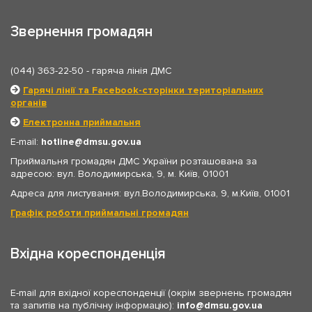
Звернення громадян
(044) 363-22-50
- гаряча лінія ДМС
Гарячі лінії та Facebook-сторінки територіальних
органів
Електронна приймальня
E-mail:
hotline
dmsu.gov.ua
Приймальня громадян ДМС України розташована за
адресою: вул. Володимирська, 9, м. Київ, 01001
Адреса для листування: вул.Володимирська, 9, м.Київ, 01001
Графік роботи приймальні громадян
Вхідна кореспонденція
E-mail для вхідної кореспонденції (окрім звернень громадян
та запитів на публічну інформацію):
info
dmsu.gov.ua