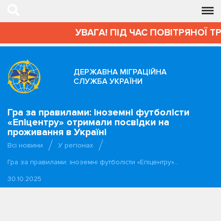
УВАГА! ПІД ЧАС ПОВІТРЯНОЇ Т
ДЕРЖАВНА МІГРАЦІЙНА
СЛУЖБА УКРАЇНИ
Гра за правилами: іноземні футболісти
«Епіцентру» отримали посвідки на
проживання в Україні
Всі новини
У регіонах
Гра за правилами: іноземні футболісти «Епіцентру»…
30.10.2025