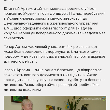
10-річний Артем, який нині мешкає з родиною у Чехії,
приїхав до України в гості до дідуся. Під час перебування
в Україні хлопчик разом із мамою звернувся до
Центрально-південного міжрегіонального управління
ДМС, щоб оформити новий паспорт для виїзду за
кордон. Термін дії попереднього документа невдовзі має
закінчитись.
Тепер Артем має чинний упродовж 4-х років паспорт і
може безперешкодно подорожувати. Для нього кожна
подорож – це нова пригода, а власний паспорт відкриває
для нього цей світ.
Історія Артема – лише одна з багатьох, що підкреслює
важливість кожного документа в житті дитини. Адже
кожна дитина заслуговує на захист, турботу та безпечне
дитинство. Разом оберігаймо права дітей і робімо їхнє
дитинство щасливим.