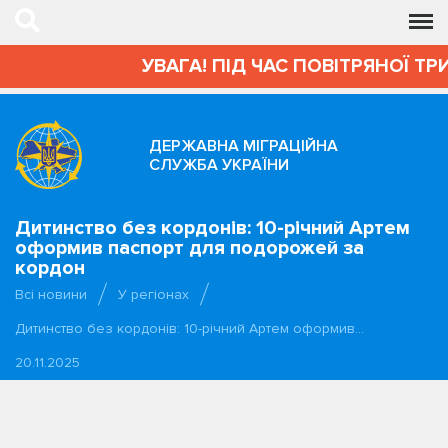
УВАГА! ПІД ЧАС ПОВІТРЯНОЇ ТРИ
ДЕРЖАВНА МІГРАЦІЙНА
СЛУЖБА УКРАЇНИ
Дитинство без кордонів: 10-річний Артем
оформив паспорт для подорожей за
кордон
Всі новини
У регіонах
Дитинство без кордонів: 10-річний Артем оформив…
20.11.2025