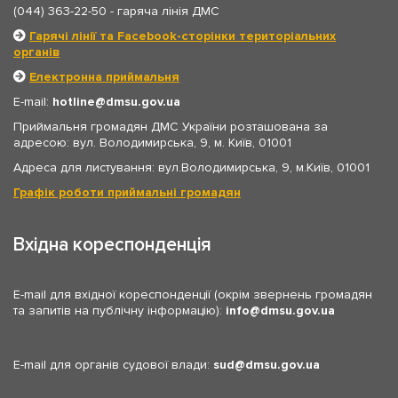
(044) 363-22-50
- гаряча лінія ДМС
Гарячі лінії та Facebook-сторінки територіальних
органів
Електронна приймальня
E-mail:
hotline
dmsu.gov.ua
Приймальня громадян ДМС України розташована за
адресою: вул. Володимирська, 9, м. Київ, 01001
Адреса для листування: вул.Володимирська, 9, м.Київ, 01001
Графік роботи приймальні громадян
Вхідна кореспонденція
E-mail для вхідної кореспонденції (окрім звернень громадян
та запитів на публічну інформацію):
info
dmsu.gov.ua
E-mail для органів судової влади:
sud
dmsu.gov.ua