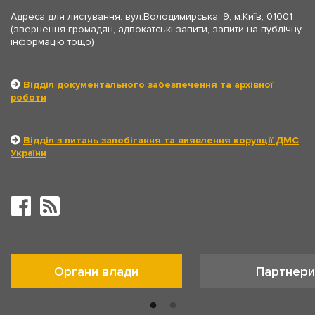
Адреса для листування: вул.Володимирська, 9, м.Київ, 01001
(звернення громадян, адвокатські запити, запити на публічну
інформацію тощо)
Відділ документального забезпечення та архівної
роботи
Відділ з питань запобігання та виявлення корупції ДМС
України
Органи влади
Партнери